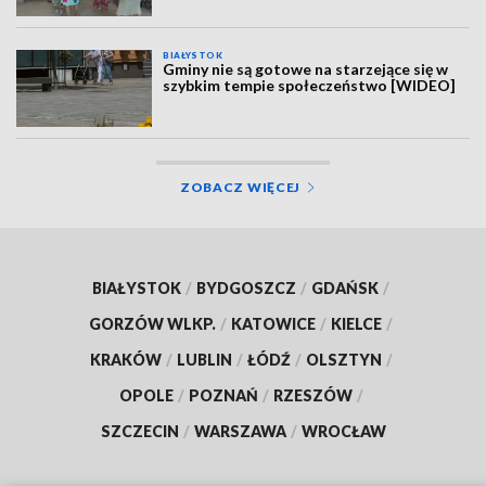
BIAŁYSTOK
Gminy nie są gotowe na starzejące się w
szybkim tempie społeczeństwo [WIDEO]
ZOBACZ WIĘCEJ
BIAŁYSTOK
/
BYDGOSZCZ
/
GDAŃSK
/
GORZÓW WLKP.
/
KATOWICE
/
KIELCE
/
KRAKÓW
/
LUBLIN
/
ŁÓDŹ
/
OLSZTYN
/
OPOLE
/
POZNAŃ
/
RZESZÓW
/
SZCZECIN
/
WARSZAWA
/
WROCŁAW