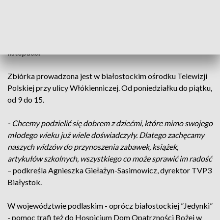
piśmienniczych. Będą przeszczęśliwe, jeśli w darach dostaną
słodycze.
Przydadzą się zeszyty w kratkę, papier do
drukarek, długopisy, kosmetyki różne, do mycia ciała, środki
chemiczne do prania. Dary można przynosić do połowy
listopada.
Zbiórka prowadzona jest w białostockim ośrodku Telewizji
Polskiej przy ulicy Włókienniczej. Od poniedziałku do piątku,
od 9 do 15.
- Chcemy podzielić się dobrem z dziećmi, które mimo swojego
młodego wieku już wiele doświadczyły. Dlatego zachęcamy
naszych widzów do przynoszenia zabawek, książek,
artykułów szkolnych, wszystkiego co może sprawić im radość
– podkreśla Agnieszka Giełażyn-Sasimowicz, dyrektor TVP3
Białystok.
W województwie podlaskim - oprócz białostockiej ”Jedynki”
- pomoc trafi też do Hospicjum Dom Opatrzności Bożej w