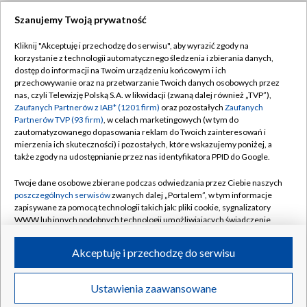
Szanujemy Twoją prywatność
Dołącz do nas:
Kliknij "Akceptuję i przechodzę do serwisu", aby wyrazić zgody na
korzystanie z technologii automatycznego śledzenia i zbierania danych,
TVP
dostęp do informacji na Twoim urządzeniu końcowym i ich
Abonament TVP
przechowywanie oraz na przetwarzanie Twoich danych osobowych przez
Regulamin TVP
nas, czyli Telewizję Polską S.A. w likwidacji (zwaną dalej również „TVP”),
Emisja w TVP
Polityka prywatności
Zaufanych Partnerów z IAB* (1201 firm)
oraz pozostałych
Zaufanych
Partnerów TVP (93 firm)
, w celach marketingowych (w tym do
Centrum informacji TVP
Moje zgody
zautomatyzowanego dopasowania reklam do Twoich zainteresowań i
mierzenia ich skuteczności) i pozostałych, które wskazujemy poniżej, a
Naziemna Telewizja Cyfrowa
Pomoc
także zgody na udostępnianie przez nas identyfikatora PPID do Google.
Sklep TVP
Biuro reklamy
Twoje dane osobowe zbierane podczas odwiedzania przez Ciebie naszych
Rada Programowa
Kontakt
poszczególnych serwisów
zwanych dalej „Portalem”, w tym informacje
zapisywane za pomocą technologii takich jak: pliki cookie, sygnalizatory
System NOS
WWW lub innych podobnych technologii umożliwiających świadczenie
dopasowanych i bezpiecznych usług, personalizację treści oraz reklam,
Informacje o nadawcy
Kanały
udostępnianie funkcji mediów społecznościowych oraz analizowanie
Akceptuję i przechodzę do serwisu
ruchu w Internecie.
Program dla prasy
©2026 Telewizja Polska S.A. w likwidacji
Biuro Reklamy
Twoje dane osobowe zbierane podczas odwiedzania przez Ciebie
Ustawienia zaawansowane
poszczególnych serwisów
na Portalu, takie jak adresy IP, identyfikatory
Ogłoszenie przetargowe