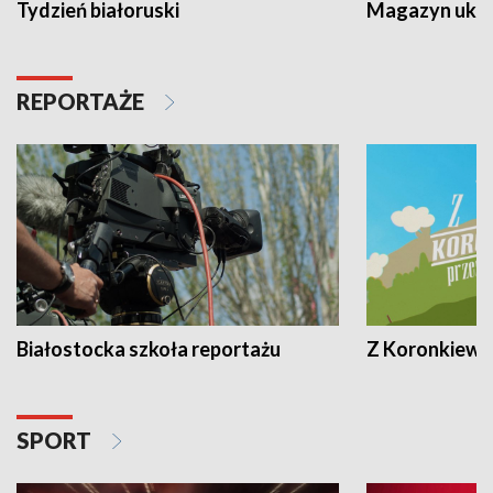
Tydzień białoruski
Magazyn ukra
REPORTAŻE
Białostocka szkoła reportażu
Z Koronkiewic
SPORT