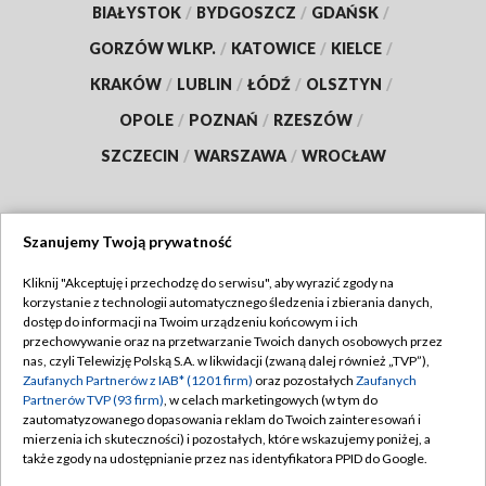
BIAŁYSTOK
/
BYDGOSZCZ
/
GDAŃSK
/
GORZÓW WLKP.
/
KATOWICE
/
KIELCE
/
KRAKÓW
/
LUBLIN
/
ŁÓDŹ
/
OLSZTYN
/
OPOLE
/
POZNAŃ
/
RZESZÓW
/
SZCZECIN
/
WARSZAWA
/
WROCŁAW
Szanujemy Twoją prywatność
Dołącz do nas:
Kliknij "Akceptuję i przechodzę do serwisu", aby wyrazić zgody na
korzystanie z technologii automatycznego śledzenia i zbierania danych,
TVP
dostęp do informacji na Twoim urządzeniu końcowym i ich
Abonament TVP
przechowywanie oraz na przetwarzanie Twoich danych osobowych przez
Regulamin TVP
nas, czyli Telewizję Polską S.A. w likwidacji (zwaną dalej również „TVP”),
Emisja w TVP
Polityka prywatności
Zaufanych Partnerów z IAB* (1201 firm)
oraz pozostałych
Zaufanych
Partnerów TVP (93 firm)
, w celach marketingowych (w tym do
Centrum informacji TVP
Moje zgody
zautomatyzowanego dopasowania reklam do Twoich zainteresowań i
mierzenia ich skuteczności) i pozostałych, które wskazujemy poniżej, a
Naziemna Telewizja Cyfrowa
Pomoc
także zgody na udostępnianie przez nas identyfikatora PPID do Google.
Sklep TVP