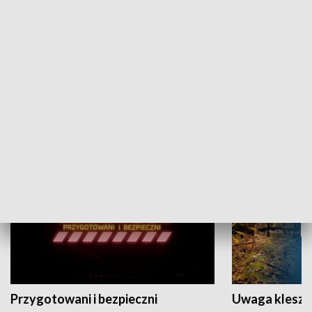
Grajmy Swoje
Białostocki Te
NAUKA I EDUKACJA
Przygotowani i bezpieczni
Uwaga kleszc