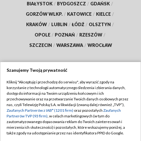
BIAŁYSTOK
/
BYDGOSZCZ
/
GDAŃSK
/
GORZÓW WLKP.
/
KATOWICE
/
KIELCE
/
KRAKÓW
/
LUBLIN
/
ŁÓDŹ
/
OLSZTYN
/
OPOLE
/
POZNAŃ
/
RZESZÓW
/
SZCZECIN
/
WARSZAWA
/
WROCŁAW
Szanujemy Twoją prywatność
Dołącz do nas:
Kliknij "Akceptuję i przechodzę do serwisu", aby wyrazić zgody na
korzystanie z technologii automatycznego śledzenia i zbierania danych,
TVP
dostęp do informacji na Twoim urządzeniu końcowym i ich
Abonament TVP
przechowywanie oraz na przetwarzanie Twoich danych osobowych przez
Regulamin TVP
nas, czyli Telewizję Polską S.A. w likwidacji (zwaną dalej również „TVP”),
Emisja w TVP
Polityka prywatności
Zaufanych Partnerów z IAB* (1201 firm)
oraz pozostałych
Zaufanych
Partnerów TVP (93 firm)
, w celach marketingowych (w tym do
Centrum informacji TVP
Moje zgody
zautomatyzowanego dopasowania reklam do Twoich zainteresowań i
mierzenia ich skuteczności) i pozostałych, które wskazujemy poniżej, a
Naziemna Telewizja Cyfrowa
Pomoc
także zgody na udostępnianie przez nas identyfikatora PPID do Google.
Sklep TVP