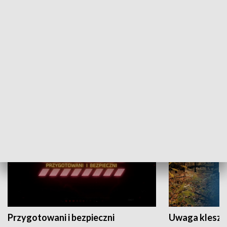
Grajmy Swoje
Białostocki Te
NAUKA I EDUKACJA
Przygotowani i bezpieczni
Uwaga kleszc