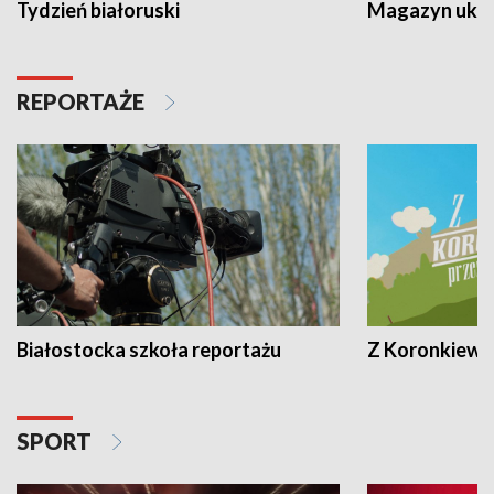
Tydzień białoruski
Magazyn ukra
REPORTAŻE
Białostocka szkoła reportażu
Z Koronkiewic
SPORT