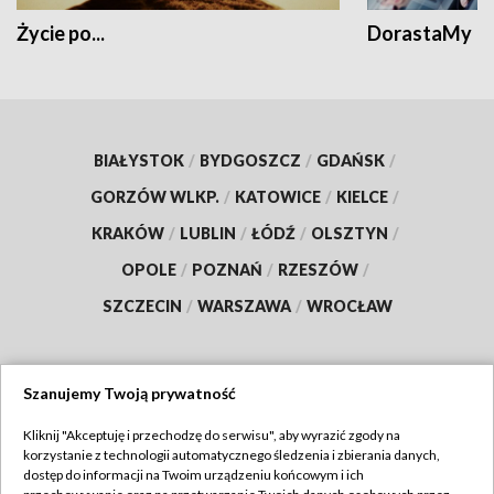
Życie po...
DorastaMy
BIAŁYSTOK
/
BYDGOSZCZ
/
GDAŃSK
/
GORZÓW WLKP.
/
KATOWICE
/
KIELCE
/
KRAKÓW
/
LUBLIN
/
ŁÓDŹ
/
OLSZTYN
/
OPOLE
/
POZNAŃ
/
RZESZÓW
/
SZCZECIN
/
WARSZAWA
/
WROCŁAW
Szanujemy Twoją prywatność
Dołącz do nas:
Kliknij "Akceptuję i przechodzę do serwisu", aby wyrazić zgody na
korzystanie z technologii automatycznego śledzenia i zbierania danych,
TVP
dostęp do informacji na Twoim urządzeniu końcowym i ich