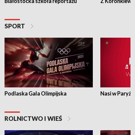
Białostocka szkoła reportażu
Z Koronkiewic
SPORT
Podlaska Gala Olimpijska
Nasi w Paryżu
ROLNICTWO I WIEŚ