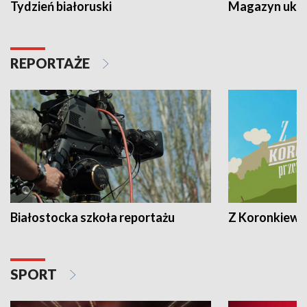
Tydzień białoruski
Magazyn ukra
REPORTAŻE
Białostocka szkoła reportażu
Z Koronkiewic
SPORT