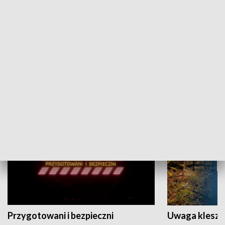
Grajmy Swoje
Białostocki Te
NAUKA I EDUKACJA
Przygotowani i bezpieczni
Uwaga kleszc