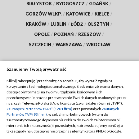
BIAŁYSTOK
/
BYDGOSZCZ
/
GDAŃSK
/
GORZÓW WLKP.
/
KATOWICE
/
KIELCE
/
KRAKÓW
/
LUBLIN
/
ŁÓDŹ
/
OLSZTYN
/
OPOLE
/
POZNAŃ
/
RZESZÓW
/
SZCZECIN
/
WARSZAWA
/
WROCŁAW
Szanujemy Twoją prywatność
Dołącz do nas:
Kliknij "Akceptuję i przechodzę do serwisu", aby wyrazić zgody na
korzystanie z technologii automatycznego śledzenia i zbierania danych,
TVP
dostęp do informacji na Twoim urządzeniu końcowym i ich
Abonament TVP
przechowywanie oraz na przetwarzanie Twoich danych osobowych przez
Regulamin TVP
nas, czyli Telewizję Polską S.A. w likwidacji (zwaną dalej również „TVP”),
Emisja w TVP
Polityka prywatności
Zaufanych Partnerów z IAB* (1201 firm)
oraz pozostałych
Zaufanych
Partnerów TVP (93 firm)
, w celach marketingowych (w tym do
Centrum informacji TVP
Moje zgody
zautomatyzowanego dopasowania reklam do Twoich zainteresowań i
mierzenia ich skuteczności) i pozostałych, które wskazujemy poniżej, a
Naziemna Telewizja Cyfrowa
Pomoc
także zgody na udostępnianie przez nas identyfikatora PPID do Google.
Sklep TVP