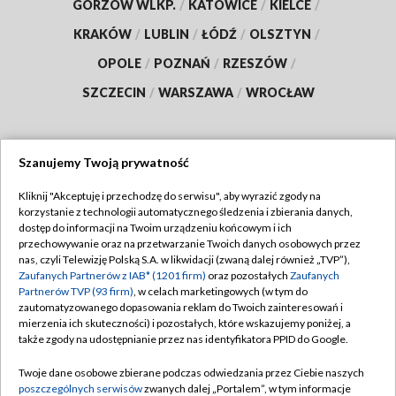
GORZÓW WLKP.
/
KATOWICE
/
KIELCE
/
KRAKÓW
/
LUBLIN
/
ŁÓDŹ
/
OLSZTYN
/
OPOLE
/
POZNAŃ
/
RZESZÓW
/
SZCZECIN
/
WARSZAWA
/
WROCŁAW
Szanujemy Twoją prywatność
Dołącz do nas:
Kliknij "Akceptuję i przechodzę do serwisu", aby wyrazić zgody na
korzystanie z technologii automatycznego śledzenia i zbierania danych,
TVP
dostęp do informacji na Twoim urządzeniu końcowym i ich
Abonament TVP
przechowywanie oraz na przetwarzanie Twoich danych osobowych przez
Regulamin TVP
nas, czyli Telewizję Polską S.A. w likwidacji (zwaną dalej również „TVP”),
Emisja w TVP
Polityka prywatności
Zaufanych Partnerów z IAB* (1201 firm)
oraz pozostałych
Zaufanych
Partnerów TVP (93 firm)
, w celach marketingowych (w tym do
Centrum informacji TVP
Moje zgody
zautomatyzowanego dopasowania reklam do Twoich zainteresowań i
mierzenia ich skuteczności) i pozostałych, które wskazujemy poniżej, a
Naziemna Telewizja Cyfrowa
Pomoc
także zgody na udostępnianie przez nas identyfikatora PPID do Google.
Sklep TVP
Biuro reklamy
Twoje dane osobowe zbierane podczas odwiedzania przez Ciebie naszych
Rada Programowa
Kontakt
poszczególnych serwisów
zwanych dalej „Portalem”, w tym informacje