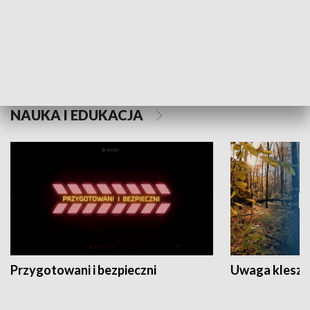
Grajmy Swoje
Białostocki Te
NAUKA I EDUKACJA
Przygotowani i bezpieczni
Uwaga kleszc