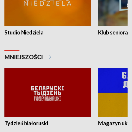
Studio Niedziela
Klub seniora
MNIEJSZOŚCI
Tydzień białoruski
Magazyn ukra