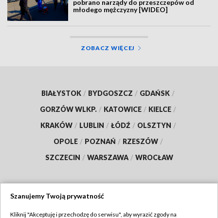
pobrano narządy do przeszczepów od
młodego mężczyzny [WIDEO]
ZOBACZ WIĘCEJ
BIAŁYSTOK
/
BYDGOSZCZ
/
GDAŃSK
/
GORZÓW WLKP.
/
KATOWICE
/
KIELCE
/
KRAKÓW
/
LUBLIN
/
ŁÓDŹ
/
OLSZTYN
/
OPOLE
/
POZNAŃ
/
RZESZÓW
/
SZCZECIN
/
WARSZAWA
/
WROCŁAW
Szanujemy Twoją prywatność
Dołącz do nas:
Kliknij "Akceptuję i przechodzę do serwisu", aby wyrazić zgody na