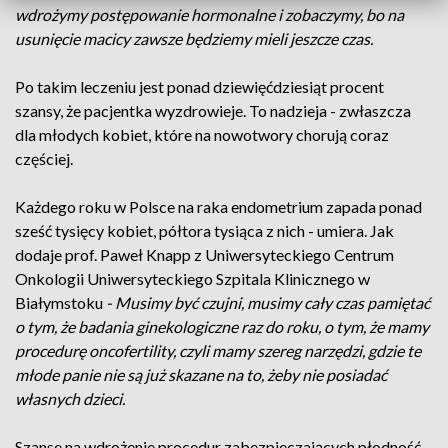
wdrożymy postępowanie hormonalne i zobaczymy, bo na
usunięcie macicy zawsze będziemy mieli jeszcze czas.
Po takim leczeniu jest ponad dziewięćdziesiąt procent
szansy, że pacjentka wyzdrowieje. To nadzieja - zwłaszcza
dla młodych kobiet, które na nowotwory chorują coraz
częściej.
Każdego roku w Polsce na raka endometrium zapada ponad
sześć tysięcy kobiet, półtora tysiąca z nich - umiera. Jak
dodaje prof. Paweł Knapp z Uniwersyteckiego Centrum
Onkologii Uniwersyteckiego Szpitala Klinicznego w
Białymstoku
- Musimy być czujni, musimy cały czas pamiętać
o tym, że badania ginekologiczne raz do roku, o tym, że mamy
procedurę oncofertility, czyli mamy szereg narzędzi, gdzie te
młode panie nie są już skazane na to, żeby nie posiadać
własnych dzieci.
Szanse na wdrożenie procedur zabezpieczających płodność