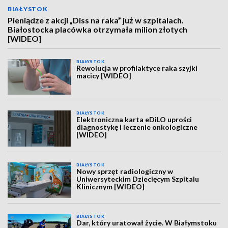
BIAŁYSTOK
Pieniądze z akcji „Diss na raka” już w szpitalach.
Białostocka placówka otrzymała milion złotych
[WIDEO]
BIAŁYSTOK
Rewolucja w profilaktyce raka szyjki
macicy [WIDEO]
BIAŁYSTOK
Elektroniczna karta eDiLO uprości
diagnostykę i leczenie onkologiczne
[WIDEO]
BIAŁYSTOK
Nowy sprzęt radiologiczny w
Uniwersyteckim Dziecięcym Szpitalu
Klinicznym [WIDEO]
BIAŁYSTOK
Dar, który uratował życie. W Białymstoku