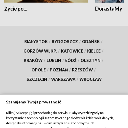
Życie po...
DorastaMy
BIAŁYSTOK
/
BYDGOSZCZ
/
GDAŃSK
/
GORZÓW WLKP.
/
KATOWICE
/
KIELCE
/
KRAKÓW
/
LUBLIN
/
ŁÓDŹ
/
OLSZTYN
/
OPOLE
/
POZNAŃ
/
RZESZÓW
/
SZCZECIN
/
WARSZAWA
/
WROCŁAW
Szanujemy Twoją prywatność
Dołącz do nas:
Kliknij "Akceptuję i przechodzę do serwisu", aby wyrazić zgody na
korzystanie z technologii automatycznego śledzenia i zbierania danych,
TVP
dostęp do informacji na Twoim urządzeniu końcowym i ich