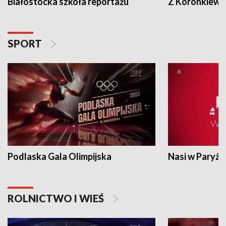
Białostocka szkoła reportażu
Z Koronkiewic
SPORT
Podlaska Gala Olimpijska
Nasi w Paryżu
ROLNICTWO I WIEŚ