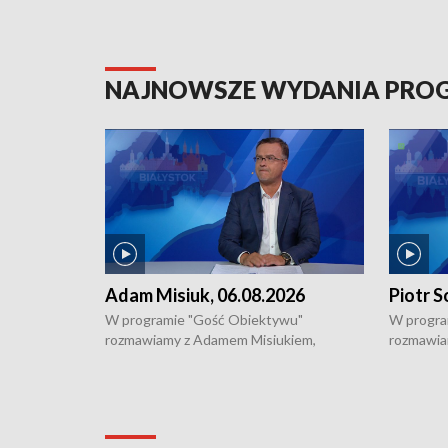
NAJNOWSZE WYDANIA PR
Adam Misiuk, 06.08.2026
Piotr S
W programie "Gość Obiektywu"
W progra
rozmawiamy z Adamem Misiukiem,
rozmawia
podlaskim wojewódzkim konserwatorem
Towarzys
zabytków o kondycji zabytków w regionie
wsparcia 
i naborze wniosków na prace
działani
konserwatorskie.
Pokrzywd