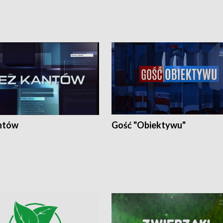
ntów
Gość "Obiektywu"