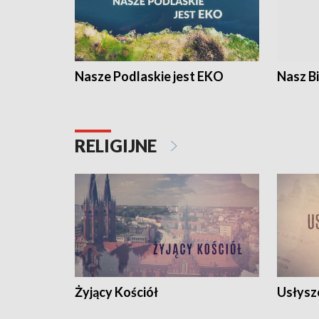
Nasze Podlaskie jest EKO
Nasz B
RELIGIJNE
Żyjący Kościół
Usłysz