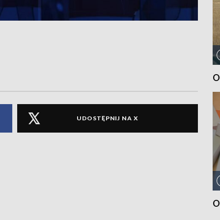
O
UDOSTĘPNIJ NA X
O