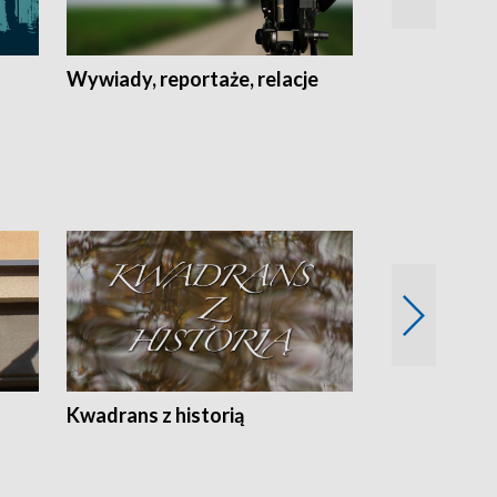
Wywiady, reportaże, relacje
Recepta na...
Z
Kwadrans z historią
Kartki z kal