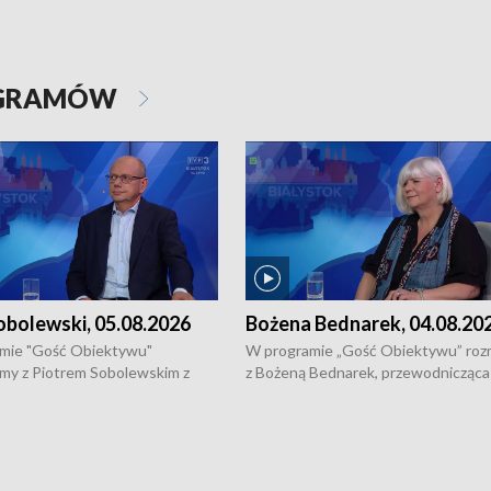
OGRAMÓW
obolewski, 05.08.2026
Bożena Bednarek, 04.08.20
mie "Gość Obiektywu"
W programie „Gość Obiektywu” ro
my z Piotrem Sobolewskim z
z Bożeną Bednarek, przewodnicząca
twa Amickus o możliwościach
Białostockiej Rady Seniorów, o walc
osób dotkniętych przemocą i
samotnością, pomysłach na to jak
u Ośrodka Pomocy Osobom
wyciągać osoby starsze z domów i j
zonym Przestępstwem.
ważne jest to by nie były same.