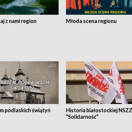
j z nami region
Młoda scena regionu
em podlaskich świątyń
Historia białostockiej NSZ
"Solidarność"