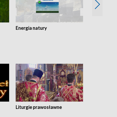
Energia natury
Ogród i nie t
Liturgie prawosławne