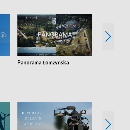
Panorama Łomżyńska
Przegląd suw