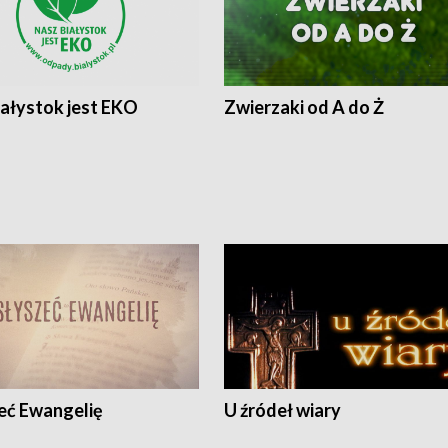
iałystok jest EKO
Zwierzaki od A do Ż
eć Ewangelię
U źródeł wiary