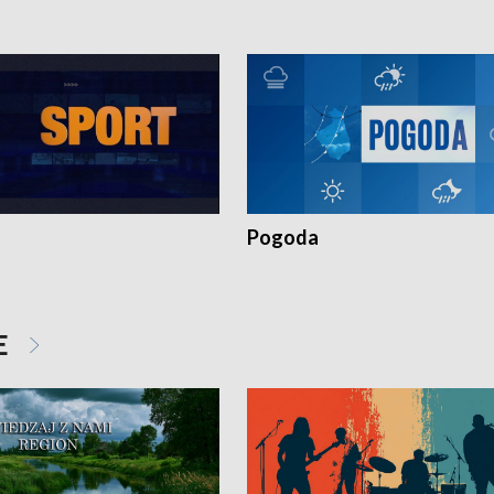
Pogoda
E