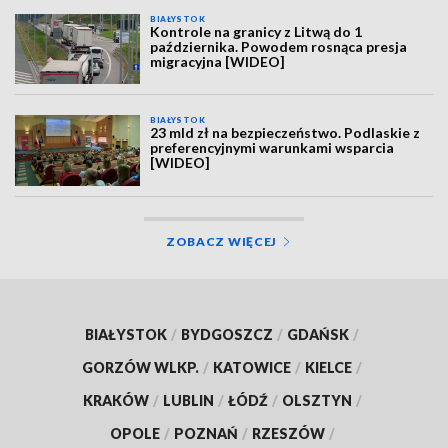
BIAŁYSTOK
Kontrole na granicy z Litwą do 1
października. Powodem rosnąca presja
migracyjna [WIDEO]
BIAŁYSTOK
23 mld zł na bezpieczeństwo. Podlaskie z
preferencyjnymi warunkami wsparcia
[WIDEO]
ZOBACZ WIĘCEJ
BIAŁYSTOK
/
BYDGOSZCZ
/
GDAŃSK
/
GORZÓW WLKP.
/
KATOWICE
/
KIELCE
/
KRAKÓW
/
LUBLIN
/
ŁÓDŹ
/
OLSZTYN
/
OPOLE
/
POZNAŃ
/
RZESZÓW
/