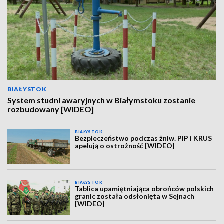
BIAŁYSTOK
System studni awaryjnych w Białymstoku zostanie
rozbudowany [WIDEO]
BIAŁYSTOK
Bezpieczeństwo podczas żniw. PIP i KRUS
apelują o ostrożność [WIDEO]
BIAŁYSTOK
Tablica upamiętniająca obrońców polskich
granic została odsłonięta w Sejnach
[WIDEO]