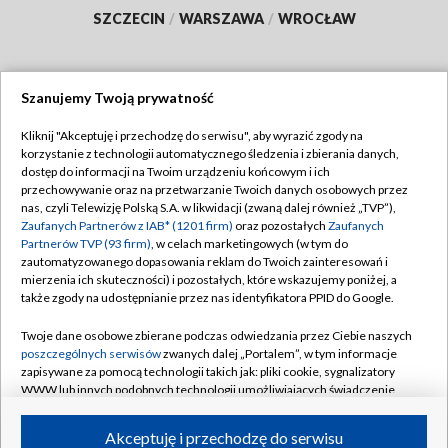
SZCZECIN
/
WARSZAWA
/
WROCŁAW
Szanujemy Twoją prywatność
Dołącz do nas:
Kliknij "Akceptuję i przechodzę do serwisu", aby wyrazić zgody na
korzystanie z technologii automatycznego śledzenia i zbierania danych,
TVP
dostęp do informacji na Twoim urządzeniu końcowym i ich
Abonament TVP
przechowywanie oraz na przetwarzanie Twoich danych osobowych przez
Regulamin TVP
nas, czyli Telewizję Polską S.A. w likwidacji (zwaną dalej również „TVP”),
Emisja w TVP
Polityka prywatności
Zaufanych Partnerów z IAB* (1201 firm)
oraz pozostałych
Zaufanych
Partnerów TVP (93 firm)
, w celach marketingowych (w tym do
Centrum informacji TVP
Moje zgody
zautomatyzowanego dopasowania reklam do Twoich zainteresowań i
mierzenia ich skuteczności) i pozostałych, które wskazujemy poniżej, a
Naziemna Telewizja Cyfrowa
Pomoc
także zgody na udostępnianie przez nas identyfikatora PPID do Google.
Sklep TVP
Biuro reklamy
Twoje dane osobowe zbierane podczas odwiedzania przez Ciebie naszych
Rada Programowa
Kontakt
poszczególnych serwisów
zwanych dalej „Portalem”, w tym informacje
zapisywane za pomocą technologii takich jak: pliki cookie, sygnalizatory
System NOS
WWW lub innych podobnych technologii umożliwiających świadczenie
dopasowanych i bezpiecznych usług, personalizację treści oraz reklam,
Informacje o nadawcy
Kanały
udostępnianie funkcji mediów społecznościowych oraz analizowanie
Akceptuję i przechodzę do serwisu
ruchu w Internecie.
Program dla prasy