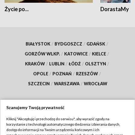
Życie po...
DorastaMy
BIAŁYSTOK
/
BYDGOSZCZ
/
GDAŃSK
/
GORZÓW WLKP.
/
KATOWICE
/
KIELCE
/
KRAKÓW
/
LUBLIN
/
ŁÓDŹ
/
OLSZTYN
/
OPOLE
/
POZNAŃ
/
RZESZÓW
/
SZCZECIN
/
WARSZAWA
/
WROCŁAW
Szanujemy Twoją prywatność
Dołącz do nas:
Kliknij "Akceptuję i przechodzę do serwisu", aby wyrazić zgody na
korzystanie z technologii automatycznego śledzenia i zbierania danych,
TVP
dostęp do informacji na Twoim urządzeniu końcowym i ich