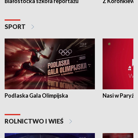
Białostocka szkoła reportażu
Z Koronkiewic
SPORT
Podlaska Gala Olimpijska
Nasi w Paryżu
ROLNICTWO I WIEŚ