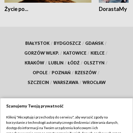
Życie po...
DorastaMy
BIAŁYSTOK
/
BYDGOSZCZ
/
GDAŃSK
/
GORZÓW WLKP.
/
KATOWICE
/
KIELCE
/
KRAKÓW
/
LUBLIN
/
ŁÓDŹ
/
OLSZTYN
/
OPOLE
/
POZNAŃ
/
RZESZÓW
/
SZCZECIN
/
WARSZAWA
/
WROCŁAW
Szanujemy Twoją prywatność
Dołącz do nas:
Kliknij "Akceptuję i przechodzę do serwisu", aby wyrazić zgody na
korzystanie z technologii automatycznego śledzenia i zbierania danych,
TVP
dostęp do informacji na Twoim urządzeniu końcowym i ich