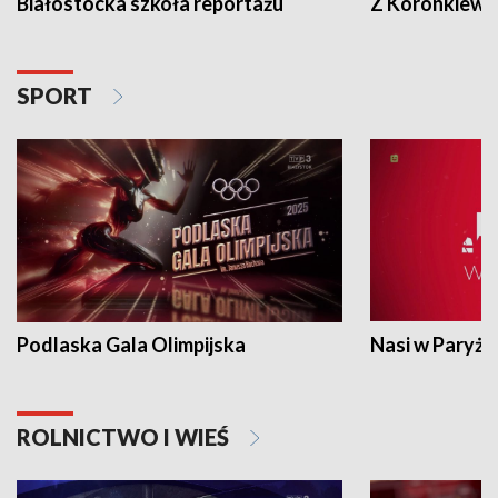
Białostocka szkoła reportażu
Z Koronkiewic
SPORT
Podlaska Gala Olimpijska
Nasi w Paryżu
ROLNICTWO I WIEŚ