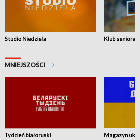
Studio Niedziela
Klub seniora
MNIEJSZOŚCI
Tydzień białoruski
Magazyn ukra