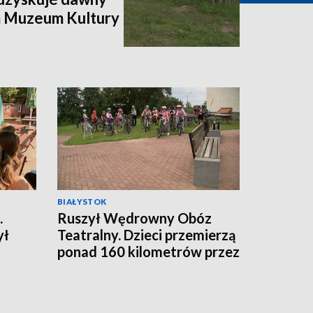
m Muzeum Kultury
BIAŁYSTOK
.
Ruszył Wędrowny Obóz
ył
Teatralny. Dzieci przemierzą
ponad 160 kilometrów przez
Puszczę Knyszyńską
[WIDEO]