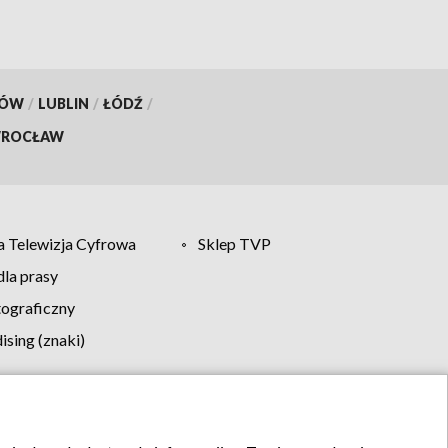
KÓW
/
LUBLIN
/
ŁÓDŹ
/
ROCŁAW
 Telewizja Cyfrowa
Sklep TVP
la prasy
tograficzny
sing (znaki)
klamy
Kontakt