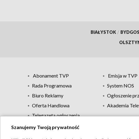
BIAŁYSTOK
/
BYDGO
OLSZTY
Abonament TVP
Emisja w TVP
Rada Programowa
System NOS
Biuro Reklamy
Ogłoszenie pr
Oferta Handlowa
Akademia Tele
Telegazeta ogłoszenia
Szanujemy Twoją prywatność
Regulamin TVP