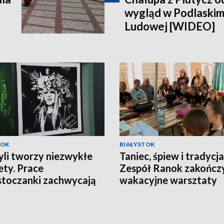
wygląd w Podlaski
Ludowej [WIDEO]
TOK
BIAŁYSTOK
yli tworzy niezwykłe
Taniec, śpiew i tradycja
ety. Prace
Zespół Ranok zakończ
stoczanki zachwycają
wakacyjne warsztaty
olu [WIDEO]
[WIDEO]