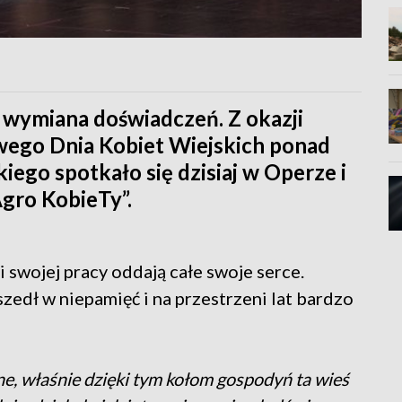
 wymiana doświadczeń. Z okazji
wego Dnia Kobiet Wiejskich ponad
ego spotkało się dzisiaj w Operze i
Agro KobieTy”.
i swojej pracy oddają całe swoje serce.
edł w niepamięć i na przestrzeni lat bardzo
wne, właśnie dzięki tym kołom gospodyń ta wieś