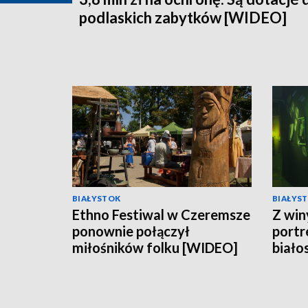
podlaskich zabytków [WIDEO]
BIAŁYSTOK
BIAŁYS
Ethno Festiwal w Czeremsze
Z win
ponownie połączył
portr
miłośników folku [WIDEO]
biało
w Op