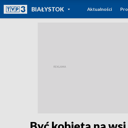
POWRÓT DO
BIAŁYSTOK
Aktualności
Pr
TVP REGIONY
Być kobietą na wsi