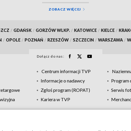
ZOBACZ WIĘCEJ
SZCZ
/
GDAŃSK
/
GORZÓW WLKP.
/
KATOWICE
/
KIELCE
/
KRA
N
/
OPOLE
/
POZNAŃ
/
RZESZÓW
/
SZCZECIN
/
WARSZAWA
/
W
Dołącz do nas:
Centrum informacji TVP
Naziemna
Informacje o nadawcy
Program d
zetargowe
Zgłoś program (ROPAT)
Serwis fo
wizyjna
Kariera w TVP
Merchandi
Polityka prywatności
Moje zgody
Pomoc
Biuro re