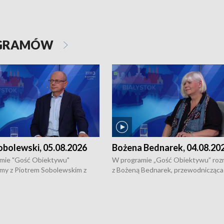
OGRAMÓW
obolewski, 05.08.2026
Bożena Bednarek, 04.08.20
mie "Gość Obiektywu"
W programie „Gość Obiektywu” ro
my z Piotrem Sobolewskim z
z Bożeną Bednarek, przewodnicząca
twa Amickus o możliwościach
Białostockiej Rady Seniorów, o walc
osób dotkniętych przemocą i
samotnością, pomysłach na to jak
u Ośrodka Pomocy Osobom
wyciągać osoby starsze z domów i j
zonym Przestępstwem.
ważne jest to by nie były same.