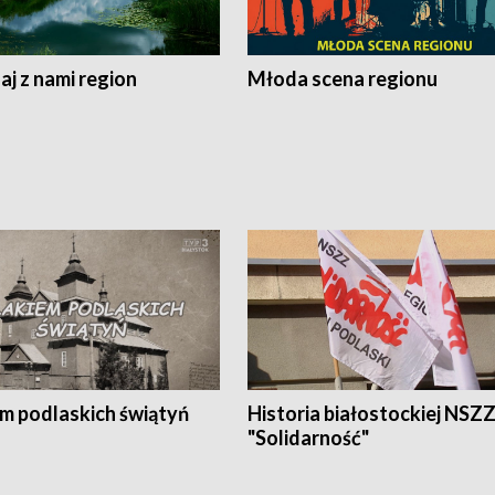
j z nami region
Młoda scena regionu
em podlaskich świątyń
Historia białostockiej NSZ
"Solidarność"