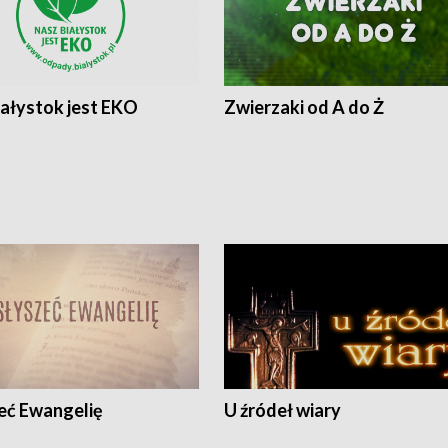
iałystok jest EKO
Zwierzaki od A do Ż
eć Ewangelię
U źródeł wiary