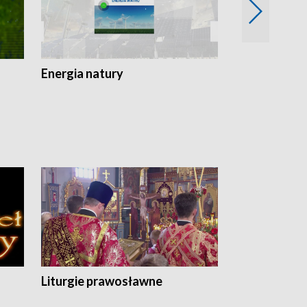
Energia natury
Ogród i nie t
Liturgie prawosławne