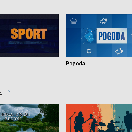
Pogoda
E