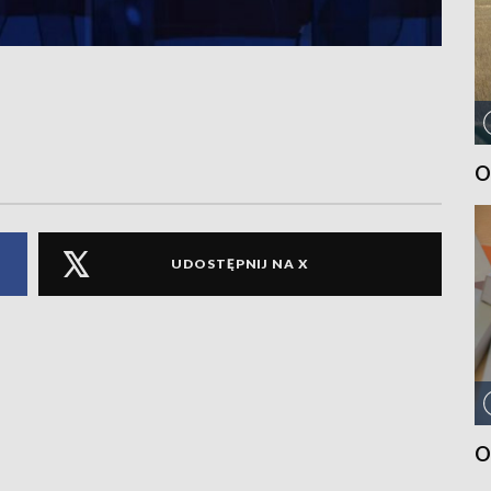
O
UDOSTĘPNIJ NA X
O