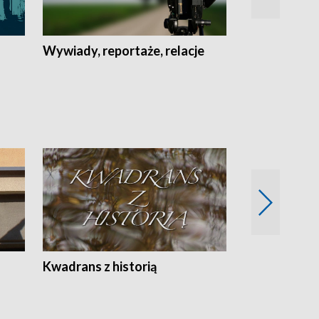
Wywiady, reportaże, relacje
Recepta na...
Z
Kwadrans z historią
Kartki z kal