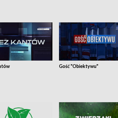
ntów
Gość "Obiektywu"