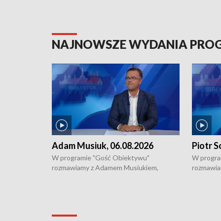
NAJNOWSZE WYDANIA PR
Adam Musiuk, 06.08.2026
Piotr S
W programie "Gość Obiektywu"
W progra
rozmawiamy z Adamem Musiukiem,
rozmawia
podlaskim wojewódzkim konserwatorem
Towarzys
zabytków o kondycji zabytków w regionie
wsparcia 
i naborze wniosków na prace
działani
konserwatorskie.
Pokrzywd