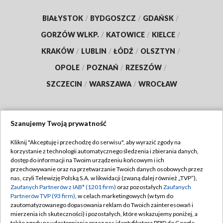
BIAŁYSTOK
/
BYDGOSZCZ
/
GDAŃSK
/
GORZÓW WLKP.
/
KATOWICE
/
KIELCE
/
KRAKÓW
/
LUBLIN
/
ŁÓDŹ
/
OLSZTYN
/
OPOLE
/
POZNAŃ
/
RZESZÓW
/
SZCZECIN
/
WARSZAWA
/
WROCŁAW
Szanujemy Twoją prywatność
Dołącz do nas:
Kliknij "Akceptuję i przechodzę do serwisu", aby wyrazić zgody na
korzystanie z technologii automatycznego śledzenia i zbierania danych,
TVP
dostęp do informacji na Twoim urządzeniu końcowym i ich
Abonament TVP
przechowywanie oraz na przetwarzanie Twoich danych osobowych przez
Regulamin TVP
nas, czyli Telewizję Polską S.A. w likwidacji (zwaną dalej również „TVP”),
Emisja w TVP
Polityka prywatności
Zaufanych Partnerów z IAB* (1201 firm)
oraz pozostałych
Zaufanych
Partnerów TVP (93 firm)
, w celach marketingowych (w tym do
Centrum informacji TVP
Moje zgody
zautomatyzowanego dopasowania reklam do Twoich zainteresowań i
mierzenia ich skuteczności) i pozostałych, które wskazujemy poniżej, a
Naziemna Telewizja Cyfrowa
Pomoc
także zgody na udostępnianie przez nas identyfikatora PPID do Google.