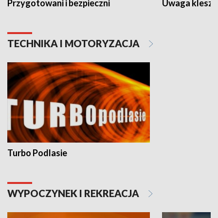
Przygotowani i bezpieczni
Uwaga kleszc
TECHNIKA I MOTORYZACJA
Turbo Podlasie
WYPOCZYNEK I REKREACJA