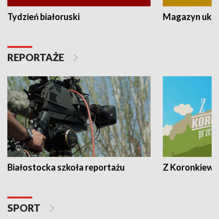
Tydzień białoruski
Magazyn ukra
REPORTAŻE
Białostocka szkoła reportażu
Z Koronkiewic
SPORT