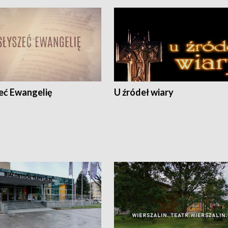
eć Ewangelię
U źródeł wiary