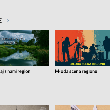
E
j z nami region
Młoda scena regionu