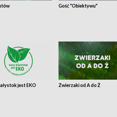
ntów
Gość "Obiektywu"
iałystok jest EKO
Zwierzaki od A do Ż