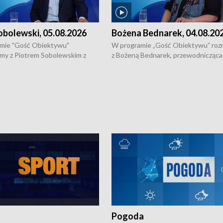
obolewski, 05.08.2026
Bożena Bednarek, 04.08.20
mie "Gość Obiektywu"
W programie „Gość Obiektywu” ro
my z Piotrem Sobolewskim z
z Bożeną Bednarek, przewodnicząca
twa Amickus o możliwościach
Białostockiej Rady Seniorów, o walc
osób dotkniętych przemocą i
samotnością, pomysłach na to jak
u Ośrodka Pomocy Osobom
wyciągać osoby starsze z domów i j
zonym Przestępstwem.
ważne jest to by nie były same.
Pogoda