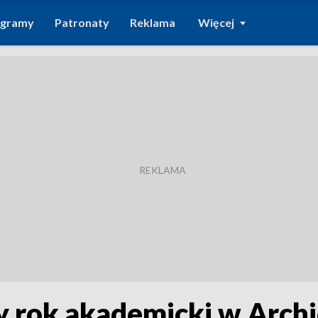
ogramy
Patronaty
Reklama
Więcej
y rok akademicki w Arch