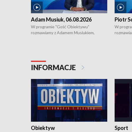
Adam Musiuk, 06.08.2026
Piotr S
W programie "Gość Obiektywu"
W progra
rozmawiamy z Adamem Musiukiem,
rozmawia
podlaskim wojewódzkim konserwatorem
Towarzys
zabytków o kondycji zabytków w regionie
wsparcia 
i naborze wniosków na prace
działani
konserwatorskie.
Pokrzywd
INFORMACJE
Obiektyw
Sport