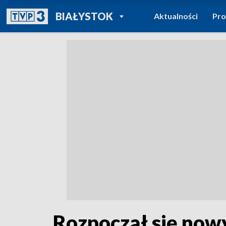
POWRÓT DO
BIAŁYSTOK
Aktualności
Pr
TVP REGIONY
Rozpoczął się now