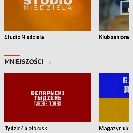
Studio Niedziela
Klub seniora
MNIEJSZOŚCI
Tydzień białoruski
Magazyn ukra