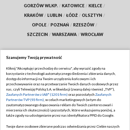
GORZÓW WLKP.
/
KATOWICE
/
KIELCE
/
KRAKÓW
/
LUBLIN
/
ŁÓDŹ
/
OLSZTYN
/
OPOLE
/
POZNAŃ
/
RZESZÓW
/
SZCZECIN
/
WARSZAWA
/
WROCŁAW
Szanujemy Twoją prywatność
Dołącz do nas:
Kliknij "Akceptuję i przechodzę do serwisu", aby wyrazić zgody na
korzystanie z technologii automatycznego śledzenia i zbierania danych,
TVP
dostęp do informacji na Twoim urządzeniu końcowym i ich
Abonament TVP
przechowywanie oraz na przetwarzanie Twoich danych osobowych przez
Regulamin TVP
nas, czyli Telewizję Polską S.A. w likwidacji (zwaną dalej również „TVP”),
Emisja w TVP
Polityka prywatności
Zaufanych Partnerów z IAB* (1201 firm)
oraz pozostałych
Zaufanych
Partnerów TVP (93 firm)
, w celach marketingowych (w tym do
Centrum informacji TVP
Moje zgody
zautomatyzowanego dopasowania reklam do Twoich zainteresowań i
mierzenia ich skuteczności) i pozostałych, które wskazujemy poniżej, a
Naziemna Telewizja Cyfrowa
Pomoc
także zgody na udostępnianie przez nas identyfikatora PPID do Google.
Sklep TVP
Biuro reklamy
Twoje dane osobowe zbierane podczas odwiedzania przez Ciebie naszych