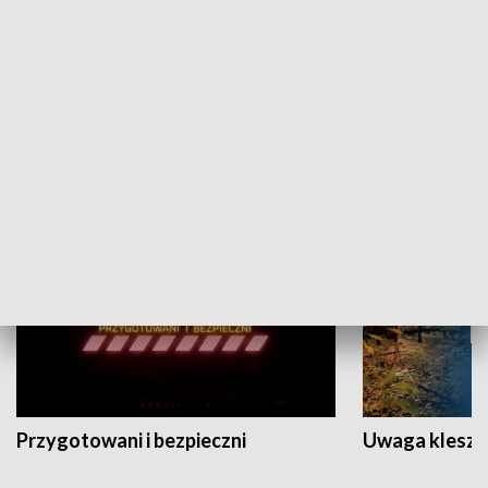
Grajmy Swoje
Białostocki Te
NAUKA I EDUKACJA
Przygotowani i bezpieczni
Uwaga kleszc