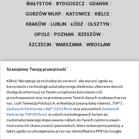
BIAŁYSTOK
/
BYDGOSZCZ
/
GDAŃSK
/
GORZÓW WLKP.
/
KATOWICE
/
KIELCE
/
KRAKÓW
/
LUBLIN
/
ŁÓDŹ
/
OLSZTYN
/
OPOLE
/
POZNAŃ
/
RZESZÓW
/
SZCZECIN
/
WARSZAWA
/
WROCŁAW
Szanujemy Twoją prywatność
Dołącz do nas:
Kliknij "Akceptuję i przechodzę do serwisu", aby wyrazić zgody na
korzystanie z technologii automatycznego śledzenia i zbierania danych,
TVP
dostęp do informacji na Twoim urządzeniu końcowym i ich
Abonament TVP
przechowywanie oraz na przetwarzanie Twoich danych osobowych przez
Regulamin TVP
nas, czyli Telewizję Polską S.A. w likwidacji (zwaną dalej również „TVP”),
Emisja w TVP
Polityka prywatności
Zaufanych Partnerów z IAB* (1201 firm)
oraz pozostałych
Zaufanych
Partnerów TVP (93 firm)
, w celach marketingowych (w tym do
Centrum informacji TVP
Moje zgody
zautomatyzowanego dopasowania reklam do Twoich zainteresowań i
mierzenia ich skuteczności) i pozostałych, które wskazujemy poniżej, a
Naziemna Telewizja Cyfrowa
Pomoc
także zgody na udostępnianie przez nas identyfikatora PPID do Google.
Sklep TVP