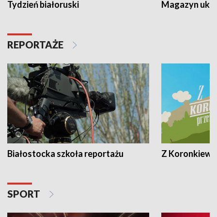
Tydzień białoruski
Magazyn ukra
REPORTAŻE
Białostocka szkoła reportażu
Z Koronkiewic
SPORT