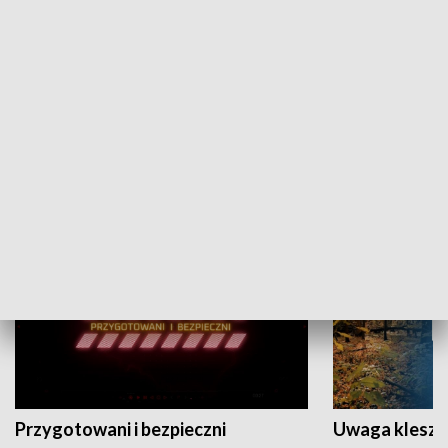
Grajmy Swoje
Białostocki Te
NAUKA I EDUKACJA
Przygotowani i bezpieczni
Uwaga kleszc