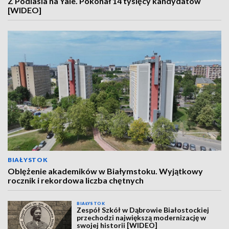
Z Podlasia na Yale. Pokonał 14 tysięcy kandydatów
[WIDEO]
BIAŁYSTOK
Oblężenie akademików w Białymstoku. Wyjątkowy
rocznik i rekordowa liczba chętnych
BIAŁYSTOK
Zespół Szkół w Dąbrowie Białostockiej
przechodzi największą modernizację w
swojej historii [WIDEO]