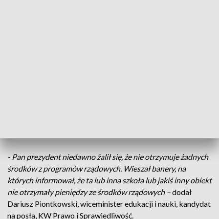
VI Liceum Ogólnokształcące w Białymstoku na remont
jednego skrzydła budynku.
- Będą wymieniane wszystkie instalacje - wodne,
kanalizacyjne. Elektryka, dach. Prawdopodobnie stropy,
tynki, okna, więc właściwie wymienimy chyba wszystko –
powiedział Dariusz Naumowicz, dyrektor VI Liceum
Ogólnokształcącego w Białymstoku.
W drugiej edycji Rządowego Programu Odbudowy
Zabytków, Białystok zyskał blisko osiem milionów złotych
bezzwrotnej dotacji.
- Pan prezydent niedawno żalił się, że nie otrzymuje żadnych
środków z programów rządowych. Wieszał banery, na
których informował, że ta lub inna szkoła lub jakiś inny obiekt
nie otrzymały pieniędzy ze środków rządowych –
dodał
Dariusz Piontkowski, wiceminister edukacji i nauki, kandydat
na posła, KW Prawo i Sprawiedliwość.