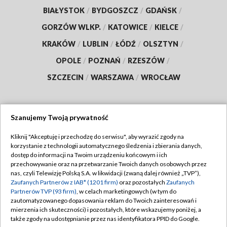
BIAŁYSTOK
/
BYDGOSZCZ
/
GDAŃSK
/
GORZÓW WLKP.
/
KATOWICE
/
KIELCE
/
KRAKÓW
/
LUBLIN
/
ŁÓDŹ
/
OLSZTYN
/
OPOLE
/
POZNAŃ
/
RZESZÓW
/
SZCZECIN
/
WARSZAWA
/
WROCŁAW
Szanujemy Twoją prywatność
Dołącz do nas:
Kliknij "Akceptuję i przechodzę do serwisu", aby wyrazić zgody na
korzystanie z technologii automatycznego śledzenia i zbierania danych,
TVP
dostęp do informacji na Twoim urządzeniu końcowym i ich
Abonament TVP
przechowywanie oraz na przetwarzanie Twoich danych osobowych przez
Regulamin TVP
nas, czyli Telewizję Polską S.A. w likwidacji (zwaną dalej również „TVP”),
Emisja w TVP
Polityka prywatności
Zaufanych Partnerów z IAB* (1201 firm)
oraz pozostałych
Zaufanych
Partnerów TVP (93 firm)
, w celach marketingowych (w tym do
Centrum informacji TVP
Moje zgody
zautomatyzowanego dopasowania reklam do Twoich zainteresowań i
mierzenia ich skuteczności) i pozostałych, które wskazujemy poniżej, a
Naziemna Telewizja Cyfrowa
Pomoc
także zgody na udostępnianie przez nas identyfikatora PPID do Google.