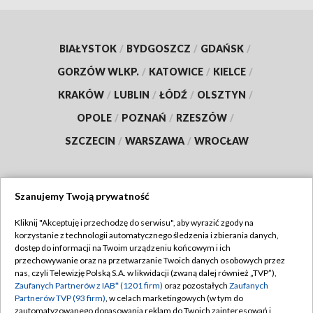
BIAŁYSTOK
/
BYDGOSZCZ
/
GDAŃSK
/
GORZÓW WLKP.
/
KATOWICE
/
KIELCE
/
KRAKÓW
/
LUBLIN
/
ŁÓDŹ
/
OLSZTYN
/
OPOLE
/
POZNAŃ
/
RZESZÓW
/
SZCZECIN
/
WARSZAWA
/
WROCŁAW
Szanujemy Twoją prywatność
Dołącz do nas:
Kliknij "Akceptuję i przechodzę do serwisu", aby wyrazić zgody na
korzystanie z technologii automatycznego śledzenia i zbierania danych,
TVP
dostęp do informacji na Twoim urządzeniu końcowym i ich
Abonament TVP
przechowywanie oraz na przetwarzanie Twoich danych osobowych przez
Regulamin TVP
nas, czyli Telewizję Polską S.A. w likwidacji (zwaną dalej również „TVP”),
Emisja w TVP
Polityka prywatności
Zaufanych Partnerów z IAB* (1201 firm)
oraz pozostałych
Zaufanych
Partnerów TVP (93 firm)
, w celach marketingowych (w tym do
Centrum informacji TVP
Moje zgody
zautomatyzowanego dopasowania reklam do Twoich zainteresowań i