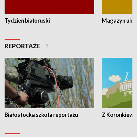
Tydzień białoruski
Magazyn ukra
REPORTAŻE
Białostocka szkoła reportażu
Z Koronkiewic