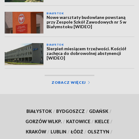
BIAŁYSTOK
Nowe warsztaty budowlane powstaną
przy Zespole Szkół Zawodowych nr 5 w
Białymstoku [WIDEO]
BIAŁYSTOK
Sierpień miesiącem trzeźwości. Kościół
zachęca do dobrowolnej abstynencji
[WIDEO]
ZOBACZ WIĘCEJ
BIAŁYSTOK
/
BYDGOSZCZ
/
GDAŃSK
/
GORZÓW WLKP.
/
KATOWICE
/
KIELCE
/
KRAKÓW
/
LUBLIN
/
ŁÓDŹ
/
OLSZTYN
/