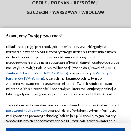
OPOLE
/
POZNAŃ
/
RZESZÓW
/
SZCZECIN
/
WARSZAWA
/
WROCŁAW
Szanujemy Twoją prywatność
Dołącz do nas:
Kliknij "Akceptuję i przechodzę do serwisu", aby wyrazić zgody na
korzystanie z technologii automatycznego śledzenia i zbierania danych,
TVP
dostęp do informacji na Twoim urządzeniu końcowym i ich
Abonament TVP
przechowywanie oraz na przetwarzanie Twoich danych osobowych przez
Regulamin TVP
nas, czyli Telewizję Polską S.A. w likwidacji (zwaną dalej również „TVP”),
Emisja w TVP
Polityka prywatności
Zaufanych Partnerów z IAB* (1201 firm)
oraz pozostałych
Zaufanych
Partnerów TVP (93 firm)
, w celach marketingowych (w tym do
Centrum informacji TVP
Moje zgody
zautomatyzowanego dopasowania reklam do Twoich zainteresowań i
mierzenia ich skuteczności) i pozostałych, które wskazujemy poniżej, a
Naziemna Telewizja Cyfrowa
Pomoc
także zgody na udostępnianie przez nas identyfikatora PPID do Google.
Sklep TVP
Biuro reklamy
Twoje dane osobowe zbierane podczas odwiedzania przez Ciebie naszych
Rada Programowa
Kontakt
poszczególnych serwisów
zwanych dalej „Portalem”, w tym informacje
zapisywane za pomocą technologii takich jak: pliki cookie, sygnalizatory
System NOS
WWW lub innych podobnych technologii umożliwiających świadczenie
dopasowanych i bezpiecznych usług, personalizację treści oraz reklam,
Informacje o nadawcy
Kanały