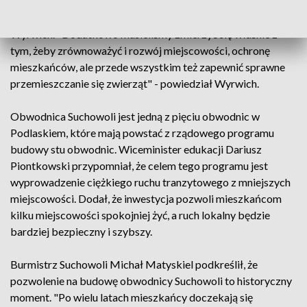
m. Łącznie będzie na niej 55 obiektów inżynierskich z czego
45 związanych z ochroną środowiska - poinformował
Wyrwich. "Dodatkowo musieliśmy zmierzyć się właśnie z
tym, żeby zrównoważyć i rozwój miejscowości, ochronę
mieszkańców, ale przede wszystkim też zapewnić sprawne
przemieszczanie się zwierząt" - powiedział Wyrwich.
Obwodnica Suchowoli jest jedną z pięciu obwodnic w
Podlaskiem, które mają powstać z rządowego programu
budowy stu obwodnic. Wiceminister edukacji Dariusz
Piontkowski przypomniał, że celem tego programu jest
wyprowadzenie ciężkiego ruchu tranzytowego z mniejszych
miejscowości. Dodał, że inwestycja pozwoli mieszkańcom
kilku miejscowości spokojniej żyć, a ruch lokalny będzie
bardziej bezpieczny i szybszy.
Burmistrz Suchowoli Michał Matyskiel podkreślił, że
pozwolenie na budowę obwodnicy Suchowoli to historyczny
moment. "Po wielu latach mieszkańcy doczekają się