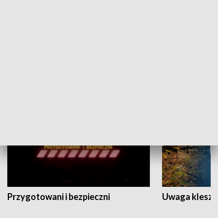
Grajmy Swoje
Białostocki Te
NAUKA I EDUKACJA
Przygotowani i bezpieczni
Uwaga kleszc