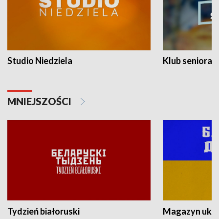
Studio Niedziela
Klub seniora
MNIEJSZOŚCI
Tydzień białoruski
Magazyn ukra