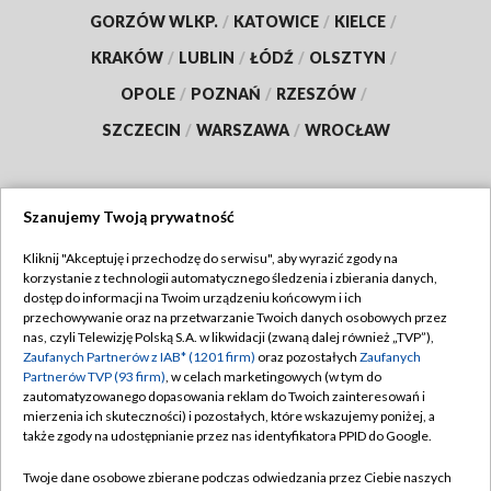
GORZÓW WLKP.
/
KATOWICE
/
KIELCE
/
KRAKÓW
/
LUBLIN
/
ŁÓDŹ
/
OLSZTYN
/
OPOLE
/
POZNAŃ
/
RZESZÓW
/
SZCZECIN
/
WARSZAWA
/
WROCŁAW
Szanujemy Twoją prywatność
Dołącz do nas:
Kliknij "Akceptuję i przechodzę do serwisu", aby wyrazić zgody na
korzystanie z technologii automatycznego śledzenia i zbierania danych,
TVP
dostęp do informacji na Twoim urządzeniu końcowym i ich
Abonament TVP
przechowywanie oraz na przetwarzanie Twoich danych osobowych przez
Regulamin TVP
nas, czyli Telewizję Polską S.A. w likwidacji (zwaną dalej również „TVP”),
Emisja w TVP
Polityka prywatności
Zaufanych Partnerów z IAB* (1201 firm)
oraz pozostałych
Zaufanych
Partnerów TVP (93 firm)
, w celach marketingowych (w tym do
Centrum informacji TVP
Moje zgody
zautomatyzowanego dopasowania reklam do Twoich zainteresowań i
mierzenia ich skuteczności) i pozostałych, które wskazujemy poniżej, a
Naziemna Telewizja Cyfrowa
Pomoc
także zgody na udostępnianie przez nas identyfikatora PPID do Google.
Sklep TVP
Biuro reklamy
Twoje dane osobowe zbierane podczas odwiedzania przez Ciebie naszych