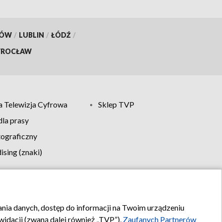
KÓW
/
LUBLIN
/
ŁÓDŹ
/
ROCŁAW
 Telewizja Cyfrowa
Sklep TVP
la prasy
tograficzny
sing (znaki)
klamy
Kontakt
rania danych, dostęp do informacji na Twoim urządzeniu
idacji (zwaną dalej również „TVP”),
Zaufanych Partnerów