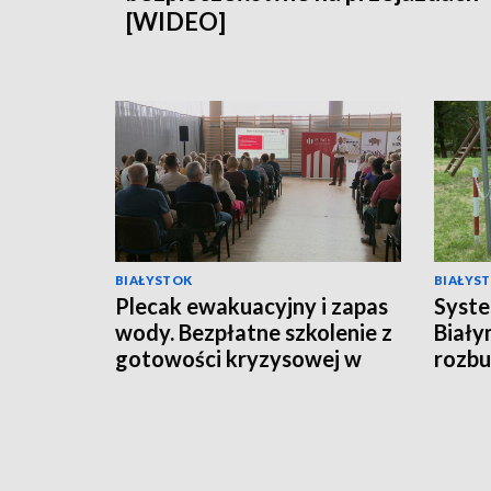
[WIDEO]
BIAŁYSTOK
BIAŁYS
Plecak ewakuacyjny i zapas
Syste
wody. Bezpłatne szkolenie z
Biały
gotowości kryzysowej w
rozb
Mońkach [WIDEO]