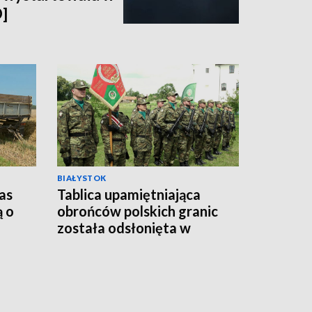
]
BIAŁYSTOK
as
Tablica upamiętniająca
ą o
obrońców polskich granic
została odsłonięta w
Sejnach [WIDEO]