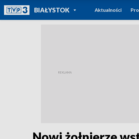
POWRÓT DO
BIAŁYSTOK
Aktualności
Pr
TVP REGIONY
Nowi żołnierze wst