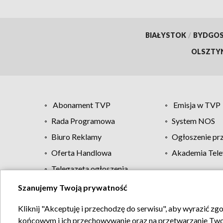
BIAŁYSTOK
/
BYDGO
OLSZTY
Abonament TVP
Emisja w TVP
Rada Programowa
System NOS
Biuro Reklamy
Ogłoszenie pr
Oferta Handlowa
Akademia Tele
Telegazeta ogłoszenia
Szanujemy Twoją prywatność
Regulamin TVP
Kliknij "Akceptuję i przechodzę do serwisu", aby wyrazić zg
końcowym i ich przechowywanie oraz na przetwarzanie Twoich