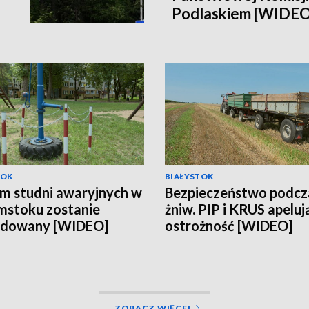
Podlaskiem [WIDEO
TOK
BIAŁYSTOK
m studni awaryjnych w
Bezpieczeństwo podcz
mstoku zostanie
żniw. PIP i KRUS apeluj
udowany [WIDEO]
ostrożność [WIDEO]
ZOBACZ WIĘCEJ