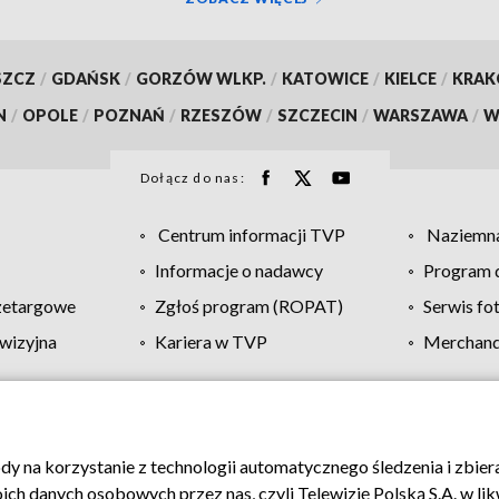
SZCZ
/
GDAŃSK
/
GORZÓW WLKP.
/
KATOWICE
/
KIELCE
/
KRA
N
/
OPOLE
/
POZNAŃ
/
RZESZÓW
/
SZCZECIN
/
WARSZAWA
/
W
Dołącz do nas:
Centrum informacji TVP
Naziemna
Informacje o nadawcy
Program d
zetargowe
Zgłoś program (ROPAT)
Serwis fo
wizyjna
Kariera w TVP
Merchandi
Polityka prywatności
Moje zgody
Pomoc
Biuro re
ody na korzystanie z technologii automatycznego śledzenia i zbie
 danych osobowych przez nas, czyli Telewizję Polską S.A. w likw