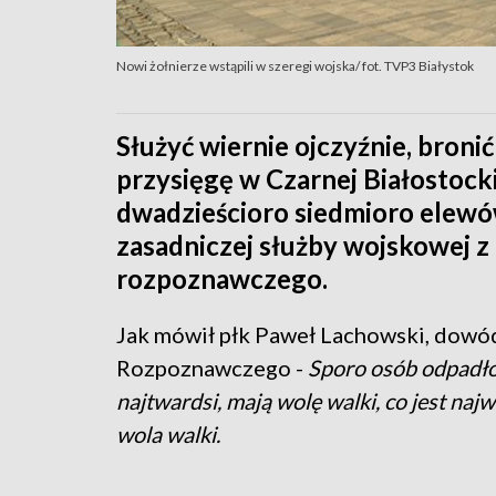
Nowi żołnierze wstąpili w szeregi wojska/ fot. TVP3 Białystok
Służyć wiernie ojczyźnie, bronić
przysięgę w Czarnej Białostockie
dwadzieścioro siedmioro elewó
zasadniczej służby wojskowej z
rozpoznawczego.
Jak mówił płk Paweł Lachowski, dowód
Rozpoznawczego -
Sporo osób odpadło z
najtwardsi, mają wolę walki, co jest najw
wola walki.