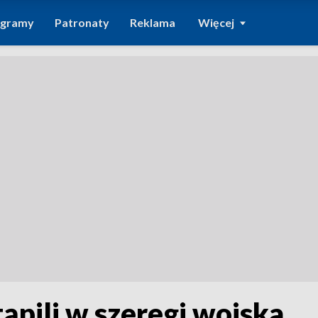
ogramy
Patronaty
Reklama
Więcej
ąpili w szeregi wojska