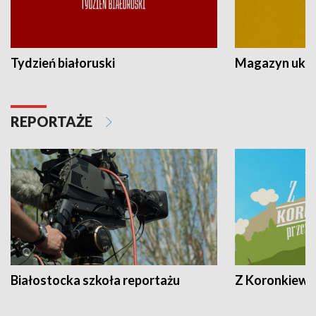
Tydzień białoruski
Magazyn ukra
REPORTAŻE
Białostocka szkoła reportażu
Z Koronkiewic