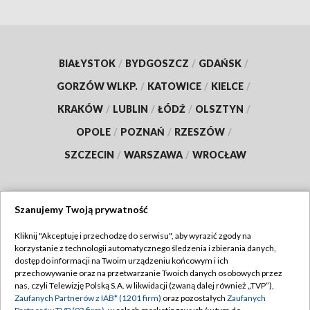
BIAŁYSTOK
/
BYDGOSZCZ
/
GDAŃSK
/
GORZÓW WLKP.
/
KATOWICE
/
KIELCE
/
KRAKÓW
/
LUBLIN
/
ŁÓDŹ
/
OLSZTYN
/
OPOLE
/
POZNAŃ
/
RZESZÓW
/
SZCZECIN
/
WARSZAWA
/
WROCŁAW
Szanujemy Twoją prywatność
Dołącz do nas:
Kliknij "Akceptuję i przechodzę do serwisu", aby wyrazić zgody na
korzystanie z technologii automatycznego śledzenia i zbierania danych,
TVP
dostęp do informacji na Twoim urządzeniu końcowym i ich
Abonament TVP
przechowywanie oraz na przetwarzanie Twoich danych osobowych przez
Regulamin TVP
nas, czyli Telewizję Polską S.A. w likwidacji (zwaną dalej również „TVP”),
Emisja w TVP
Polityka prywatności
Zaufanych Partnerów z IAB* (1201 firm)
oraz pozostałych
Zaufanych