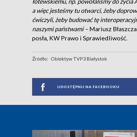
łotewskiemu, np. powołaliśmy do życia
a więc jesteśmy tu otwarci, żeby doprow
ćwiczyli, żeby budować tę interoperacy
naszymi państwami –
Mariusz Błaszcza
posła, KW Prawo i Sprawiedliwość.
Źródło:
Obiektyw TVP3 Białystok
UDOSTĘPNIJ NA FACEBOOKU