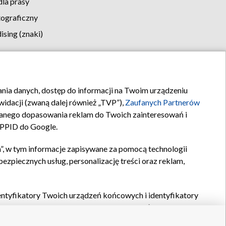
la prasy
tograficzny
sing (znaki)
klamy
Kontakt
rania danych, dostęp do informacji na Twoim urządzeniu
idacji (zwaną dalej również „TVP”),
Zaufanych Partnerów
anego dopasowania reklam do Twoich zainteresowań i
a PPID do Google.
”, w tym informacje zapisywane za pomocą technologii
zpiecznych usług, personalizację treści oraz reklam,
identyfikatory Twoich urządzeń końcowych i identyfikatory
P,
Zaufanych Partnerów z IAB
oraz pozostałych
Zaufanych
 wyboru podstawowych reklam, wyboru spersonalizowanych