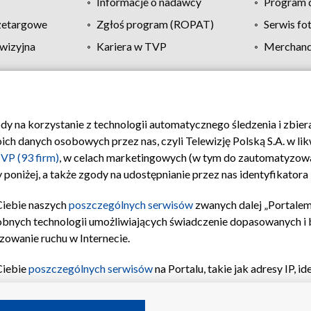
Informacje o nadawcy
Program d
zetargowe
Zgłoś program (ROPAT)
Serwis fo
wizyjna
Kariera w TVP
Merchandi
Polityka prywatności
Moje zgody
Pomoc
Biuro re
ody na korzystanie z technologii automatycznego śledzenia i zbie
 danych osobowych przez nas, czyli Telewizję Polską S.A. w likw
VP (93 firm)
, w celach marketingowych (w tym do zautomatyzow
 poniżej, a także zgody na udostępnianie przez nas identyfikator
Ciebie naszych
poszczególnych serwisów
zwanych dalej „Portalem
obnych technologii umożliwiających świadczenie dopasowanych i be
zowanie ruchu w Internecie.
Ciebie
poszczególnych serwisów
na Portalu, takie jak adresy IP, 
sach Portalu czy historia odwiedzin będą przetwarzane przez TV
ji: przechowywania informacji na urządzeniu lub dostęp do nich,
©2026 Telewizja Polska S.A. w likwidacji