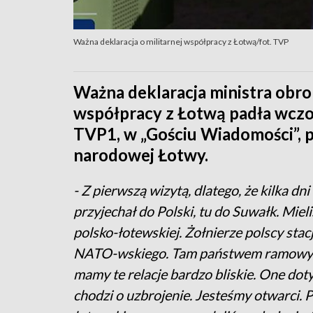
Ważna deklaracja o militarnej współpracy z Łotwą/fot. TVP
Ważna deklaracja ministra obro
współpracy z Łotwą padła wczor
TVP1, w „Gościu Wiadomości”, 
narodowej Łotwy.
- Z pierwszą wizytą, dlatego, że kilka d
przyjechał do Polski, tu do Suwałk. Mi
polsko-łotewskiej. Żołnierze polscy sta
NATO-wskiego. Tam państwem ramowym j
mamy te relacje bardzo bliskie. One doty
chodzi o uzbrojenie. Jesteśmy otwarci