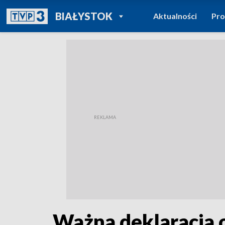
POWRÓT DO
BIAŁYSTOK
Aktualności
Pr
TVP REGIONY
Ważna deklaracja o