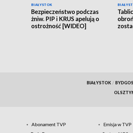
BIAŁYSTOK
BIAŁYS
Bezpieczeństwo podczas
Tabli
żniw. PIP i KRUS apelują o
obroń
ostrożność [WIDEO]
zosta
Sejna
BIAŁYSTOK
/
BYDGO
OLSZTY
Abonament TVP
Emisja w TVP