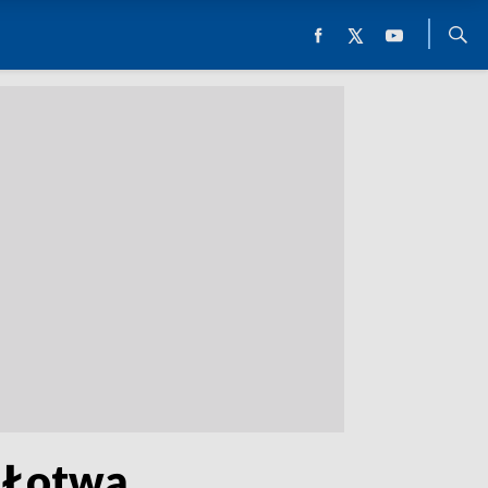
z Łotwą