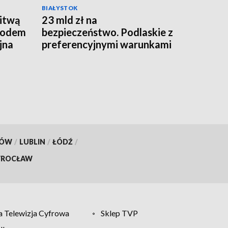
BIAŁYSTOK
Litwą
23 mld zł na
owodem
bezpieczeństwo. Podlaskie z
jna
preferencyjnymi warunkami
wsparcia [WIDEO]
KÓW
/
LUBLIN
/
ŁÓDŹ
/
ROCŁAW
 Telewizja Cyfrowa
Sklep TVP