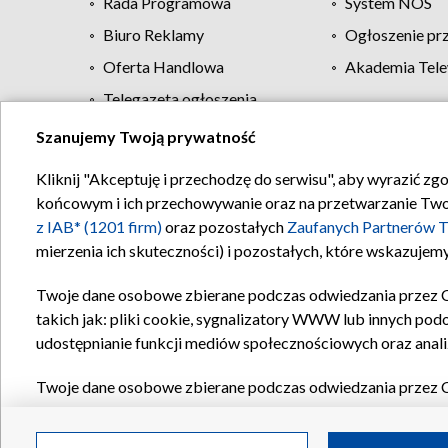
Rada Programowa
System NOS
Biuro Reklamy
Ogłoszenie pr
Oferta Handlowa
Akademia Tele
Telegazeta ogłoszenia
Szanujemy Twoją prywatność
Regulamin TVP
Kliknij "Akceptuję i przechodzę do serwisu", aby wyrazić zg
końcowym i ich przechowywanie oraz na przetwarzanie Twoich
z IAB* (1201 firm)
oraz pozostałych
Zaufanych Partnerów T
mierzenia ich skuteczności) i pozostałych, które wskazujemy
Twoje dane osobowe zbierane podczas odwiedzania przez 
takich jak: pliki cookie, sygnalizatory WWW lub innych pod
udostępnianie funkcji mediów społecznościowych oraz anali
Twoje dane osobowe zbierane podczas odwiedzania przez 
plików cookie, informacje o Twoich wyszukiwaniach w serwi
Partnerów TVP
dla realizacji następujących celów i funkc