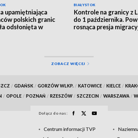
TOK
BIAŁYSTOK
ca upamiętniająca
Kontrole na granicy z 
ców polskich granic
do 1 października. P
ła odsłonięta w
rosnąca presja migracy
ch [WIDEO]
[WIDEO]
ZOBACZ WIĘCEJ
SZCZ
/
GDAŃSK
/
GORZÓW WLKP.
/
KATOWICE
/
KIELCE
/
KRA
N
/
OPOLE
/
POZNAŃ
/
RZESZÓW
/
SZCZECIN
/
WARSZAWA
/
W
Dołącz do nas:
Centrum informacji TVP
Naziemna