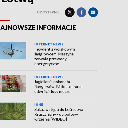
UDOSTĘPNIJ:
AJNOWSZE INFORMACJE
INTERNET NEWS
Incydent z wojskowym
śmigłowcem. Maszyna
zerwała przewody
energetyczne
INTERNET NEWS
Jagiellonia pokonała
Rangersów. Białostoczanie
odwrócili losy meczu
INNE
Zakaz wstępu do Leśnictwa
Kruszyniany - do połowy
września [WIDEO]