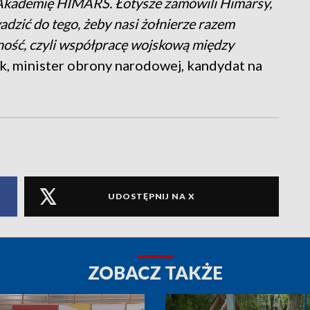
 Akademię HIMARS. Łotysze zamówili Himarsy,
adzić do tego, żeby nasi żołnierze razem
jność, czyli współpracę wojskową między
k, minister obrony narodowej, kandydat na
UDOSTĘPNIJ NA X
ZOBACZ TAKŻE