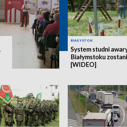
BIAŁYSTOK
.
System studni awar
Białymstoku zostan
[WIDEO]