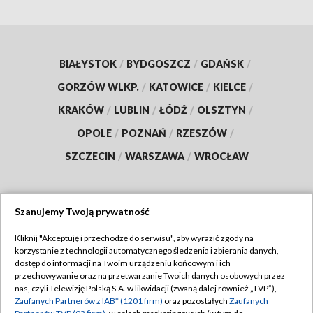
BIAŁYSTOK
/
BYDGOSZCZ
/
GDAŃSK
/
GORZÓW WLKP.
/
KATOWICE
/
KIELCE
/
KRAKÓW
/
LUBLIN
/
ŁÓDŹ
/
OLSZTYN
/
OPOLE
/
POZNAŃ
/
RZESZÓW
/
SZCZECIN
/
WARSZAWA
/
WROCŁAW
Szanujemy Twoją prywatność
Dołącz do nas:
Kliknij "Akceptuję i przechodzę do serwisu", aby wyrazić zgody na
korzystanie z technologii automatycznego śledzenia i zbierania danych,
TVP
dostęp do informacji na Twoim urządzeniu końcowym i ich
Abonament TVP
przechowywanie oraz na przetwarzanie Twoich danych osobowych przez
Regulamin TVP
nas, czyli Telewizję Polską S.A. w likwidacji (zwaną dalej również „TVP”),
Emisja w TVP
Polityka prywatności
Zaufanych Partnerów z IAB* (1201 firm)
oraz pozostałych
Zaufanych