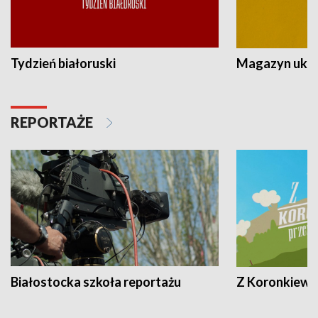
Tydzień białoruski
Magazyn ukra
REPORTAŻE
Białostocka szkoła reportażu
Z Koronkiewic