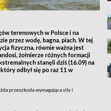
egów terenowych w Polsce i na
dzie przez wodę, bagna, piach. W tej
ycja fizyczna, równie ważna jest
dosi, żołnierze różnych formacji
kstremalnych stanęli dziś (16.09) na
który odbył się po raz 11 w
ażda przeszkoda wymagająca siły i