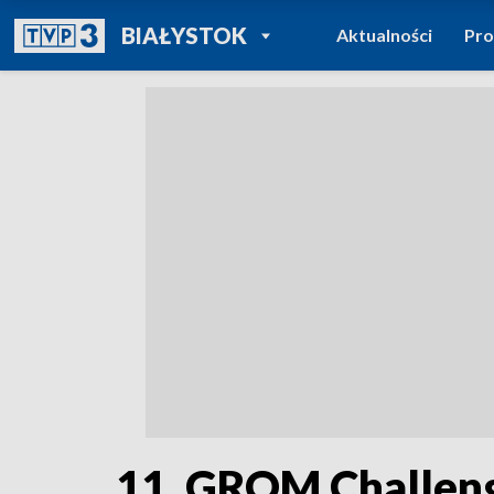
POWRÓT DO
BIAŁYSTOK
Aktualności
Pr
TVP REGIONY
11. GROM Challen