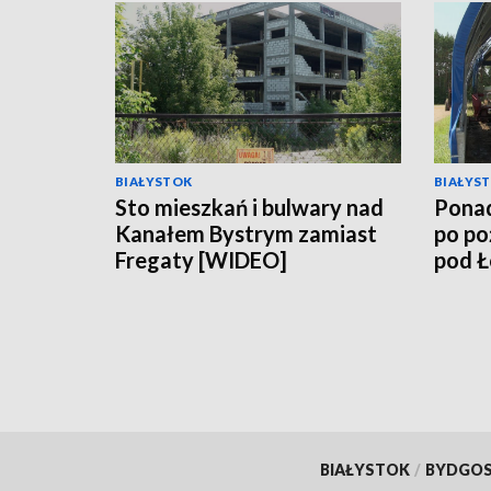
BIAŁYSTOK
BIAŁYS
Sto mieszkań i bulwary nad
Ponad
Kanałem Bystrym zamiast
po po
Fregaty [WIDEO]
pod 
BIAŁYSTOK
/
BYDGO