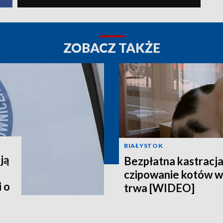
ZOBACZ TAKŻE
BIAŁYSTOK
ją
Bezpłatna kastracja,
czipowanie kotów w
 o
trwa [WIDEO]