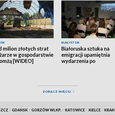
TOK
BIAŁYSTOK
 milion złotych strat
Białoruska sztuka na
żarze w gospodarstwie
emigracji upamiętnia
Łomżą [WIDEO]
wydarzenia po
sfałszowanych wybor
[WIDEO]
ZOBACZ WIĘCEJ
SZCZ
/
GDAŃSK
/
GORZÓW WLKP.
/
KATOWICE
/
KIELCE
/
KRA