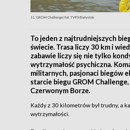
11. GROM Challenge/ fot. TVP3 Białystok
To jeden z najtrudniejszych bi
świecie. Trasa liczy 30 km i wie
zabawie liczy się nie tylko kond
wytrzymałość psychiczna. Koman
militarnych, pasjonaci biegów e
starcie biegu GROM Challenge, 
Czerwonym Borze.
Każdy z 30 kilometrów był trudny, a k
wytrzymałości.