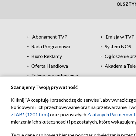
OLSZTY
Abonament TVP
Emisja w TVP
Rada Programowa
System NOS
Biuro Reklamy
Ogłoszenie pr
Oferta Handlowa
Akademia Tele
Telegazeta ogłoszenia
Szanujemy Twoją prywatność
Regulamin TVP
Kliknij "Akceptuję i przechodzę do serwisu", aby wyrazić zg
końcowym i ich przechowywanie oraz na przetwarzanie Twoich
z IAB* (1201 firm)
oraz pozostałych
Zaufanych Partnerów T
mierzenia ich skuteczności) i pozostałych, które wskazujemy
Twoje dane osobowe zbierane podczas odwiedzania przez 