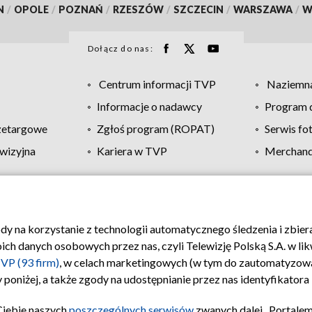
N
/
OPOLE
/
POZNAŃ
/
RZESZÓW
/
SZCZECIN
/
WARSZAWA
/
W
Dołącz do nas:
Centrum informacji TVP
Naziemna
Informacje o nadawcy
Program d
zetargowe
Zgłoś program (ROPAT)
Serwis fo
wizyjna
Kariera w TVP
Merchandi
Polityka prywatności
Moje zgody
Pomoc
Biuro re
ody na korzystanie z technologii automatycznego śledzenia i zbie
 danych osobowych przez nas, czyli Telewizję Polską S.A. w likw
VP (93 firm)
, w celach marketingowych (w tym do zautomatyzow
 poniżej, a także zgody na udostępnianie przez nas identyfikator
Ciebie naszych
poszczególnych serwisów
zwanych dalej „Portalem