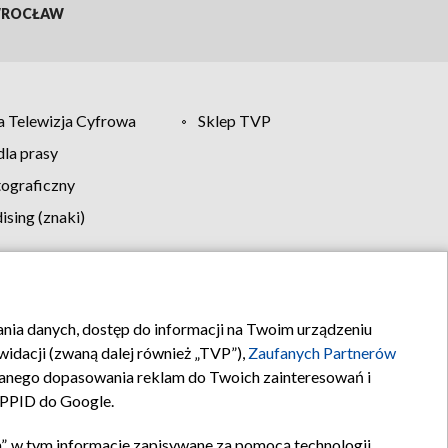
ROCŁAW
 Telewizja Cyfrowa
Sklep TVP
la prasy
tograficzny
sing (znaki)
klamy
Kontakt
rania danych, dostęp do informacji na Twoim urządzeniu
idacji (zwaną dalej również „TVP”),
Zaufanych Partnerów
anego dopasowania reklam do Twoich zainteresowań i
a PPID do Google.
”, w tym informacje zapisywane za pomocą technologii