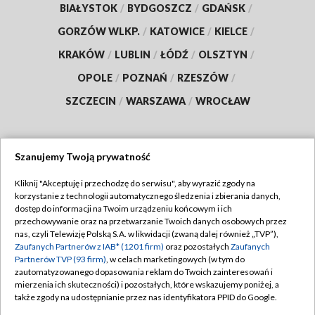
BIAŁYSTOK
/
BYDGOSZCZ
/
GDAŃSK
/
GORZÓW WLKP.
/
KATOWICE
/
KIELCE
/
KRAKÓW
/
LUBLIN
/
ŁÓDŹ
/
OLSZTYN
/
OPOLE
/
POZNAŃ
/
RZESZÓW
/
SZCZECIN
/
WARSZAWA
/
WROCŁAW
Szanujemy Twoją prywatność
Dołącz do nas:
Kliknij "Akceptuję i przechodzę do serwisu", aby wyrazić zgody na
korzystanie z technologii automatycznego śledzenia i zbierania danych,
TVP
dostęp do informacji na Twoim urządzeniu końcowym i ich
Abonament TVP
przechowywanie oraz na przetwarzanie Twoich danych osobowych przez
Regulamin TVP
nas, czyli Telewizję Polską S.A. w likwidacji (zwaną dalej również „TVP”),
Emisja w TVP
Polityka prywatności
Zaufanych Partnerów z IAB* (1201 firm)
oraz pozostałych
Zaufanych
Partnerów TVP (93 firm)
, w celach marketingowych (w tym do
Centrum informacji TVP
Moje zgody
zautomatyzowanego dopasowania reklam do Twoich zainteresowań i
mierzenia ich skuteczności) i pozostałych, które wskazujemy poniżej, a
Naziemna Telewizja Cyfrowa
Pomoc
także zgody na udostępnianie przez nas identyfikatora PPID do Google.
Sklep TVP