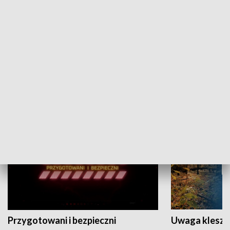
Grajmy Swoje
Białostocki Te
NAUKA I EDUKACJA
Przygotowani i bezpieczni
Uwaga kleszc