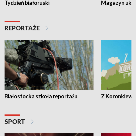
Tydzień białoruski
Magazyn ukra
REPORTAŻE
Białostocka szkoła reportażu
Z Koronkiewic
SPORT