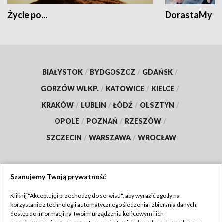
Życie po...
DorastaMy
BIAŁYSTOK
/
BYDGOSZCZ
/
GDAŃSK
/
GORZÓW WLKP.
/
KATOWICE
/
KIELCE
/
KRAKÓW
/
LUBLIN
/
ŁÓDŹ
/
OLSZTYN
/
OPOLE
/
POZNAŃ
/
RZESZÓW
/
SZCZECIN
/
WARSZAWA
/
WROCŁAW
Szanujemy Twoją prywatność
Dołącz do nas:
Kliknij "Akceptuję i przechodzę do serwisu", aby wyrazić zgody na
korzystanie z technologii automatycznego śledzenia i zbierania danych,
TVP
dostęp do informacji na Twoim urządzeniu końcowym i ich