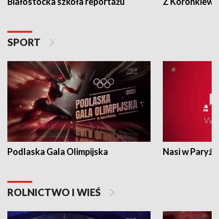
Białostocka szkoła reportażu
Z Koronkiewic
SPORT
Podlaska Gala Olimpijska
Nasi w Paryżu
ROLNICTWO I WIEŚ