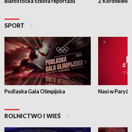
Białostocka szkoła reportażu
Z Koronkiewic
SPORT
Podlaska Gala Olimpijska
Nasi w Paryżu
ROLNICTWO I WIEŚ