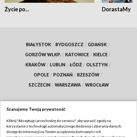
Życie po...
DorastaMy
BIAŁYSTOK
/
BYDGOSZCZ
/
GDAŃSK
/
GORZÓW WLKP.
/
KATOWICE
/
KIELCE
/
KRAKÓW
/
LUBLIN
/
ŁÓDŹ
/
OLSZTYN
/
OPOLE
/
POZNAŃ
/
RZESZÓW
/
SZCZECIN
/
WARSZAWA
/
WROCŁAW
Szanujemy Twoją prywatność
Dołącz do nas:
Kliknij "Akceptuję i przechodzę do serwisu", aby wyrazić zgody na
korzystanie z technologii automatycznego śledzenia i zbierania danych,
TVP
dostęp do informacji na Twoim urządzeniu końcowym i ich