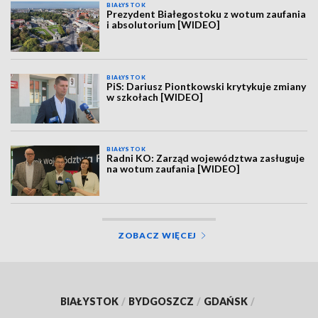
BIAŁYSTOK
Prezydent Białegostoku z wotum zaufania
i absolutorium [WIDEO]
BIAŁYSTOK
PiS: Dariusz Piontkowski krytykuje zmiany
w szkołach [WIDEO]
BIAŁYSTOK
Radni KO: Zarząd województwa zasługuje
na wotum zaufania [WIDEO]
ZOBACZ WIĘCEJ
BIAŁYSTOK
/
BYDGOSZCZ
/
GDAŃSK
/