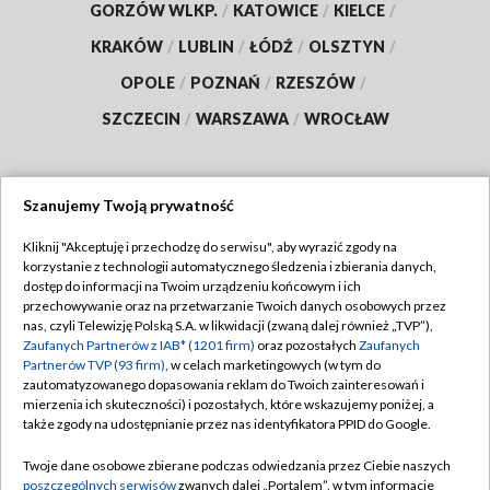
GORZÓW WLKP.
/
KATOWICE
/
KIELCE
/
KRAKÓW
/
LUBLIN
/
ŁÓDŹ
/
OLSZTYN
/
OPOLE
/
POZNAŃ
/
RZESZÓW
/
SZCZECIN
/
WARSZAWA
/
WROCŁAW
Szanujemy Twoją prywatność
Dołącz do nas:
Kliknij "Akceptuję i przechodzę do serwisu", aby wyrazić zgody na
korzystanie z technologii automatycznego śledzenia i zbierania danych,
TVP
dostęp do informacji na Twoim urządzeniu końcowym i ich
Abonament TVP
przechowywanie oraz na przetwarzanie Twoich danych osobowych przez
Regulamin TVP
nas, czyli Telewizję Polską S.A. w likwidacji (zwaną dalej również „TVP”),
Emisja w TVP
Polityka prywatności
Zaufanych Partnerów z IAB* (1201 firm)
oraz pozostałych
Zaufanych
Partnerów TVP (93 firm)
, w celach marketingowych (w tym do
Centrum informacji TVP
Moje zgody
zautomatyzowanego dopasowania reklam do Twoich zainteresowań i
mierzenia ich skuteczności) i pozostałych, które wskazujemy poniżej, a
Naziemna Telewizja Cyfrowa
Pomoc
także zgody na udostępnianie przez nas identyfikatora PPID do Google.
Sklep TVP
Biuro reklamy
Twoje dane osobowe zbierane podczas odwiedzania przez Ciebie naszych
Rada Programowa
Kontakt
poszczególnych serwisów
zwanych dalej „Portalem”, w tym informacje