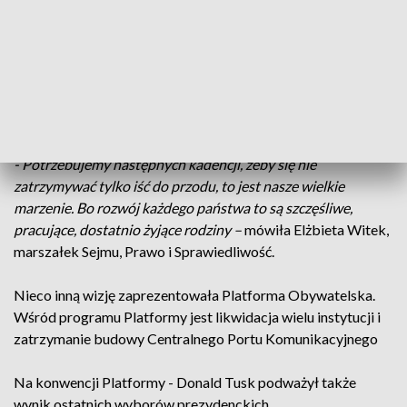
programowych. To oprócz inwestycji na osiedlach z wielkiej
płyty czy poprawy jakości jedzenia w szpitala także
wprowadzenie możliwości przejścia na emeryturę po
osiągnięciu określonego stażu pracy a nie wieku
emerytalnego. To spełnienie postulatów Solidarności z lat
osiemdziesiątych
- Potrzebujemy następnych kadencji, żeby się nie
zatrzymywać tylko iść do przodu, to jest nasze wielkie
marzenie. Bo rozwój każdego państwa to są szczęśliwe,
pracujące, dostatnio żyjące rodziny –
mówiła Elżbieta Witek,
marszałek Sejmu, Prawo i Sprawiedliwość.
Nieco inną wizję zaprezentowała Platforma Obywatelska.
Wśród programu Platformy jest likwidacja wielu instytucji i
zatrzymanie budowy Centralnego Portu Komunikacyjnego
Na konwencji Platformy - Donald Tusk podważył także
wynik ostatnich wyborów prezydenckich