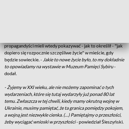
trwała do czerwca 1941 r.
Dyrektor Muzeum Pamięci Sybiru prof. Wojciech Śleszyński
poinformował, że historyczne zdjęcia są zrobione przez
okupanta we wrześniu i październiku 1939 r., są to fotografie
propagandowe sowieckie z tamtego czasu, bo
propagandyści mieli wtedy pokazywać - jak to określił - "jak
dopiero się rozpocznie szczęśliwe życie" w mieście, gdy
będzie sowieckie. -
Jakie to nowe życie było, to my dokładnie
to opowiadamy na wystawie w Muzeum Pamięci Sybiru
-
dodał.
- Żyjemy w XXI wieku, ale nie możemy zapominać o tych
wydarzeniach, które się tutaj wydarzyły już ponad 80 lat
temu. Zwłaszcza w tej chwili, kiedy mamy okrutną wojnę w
Ukrainie, musimy pamiętać, że ta granica pomiędzy pokojem,
a wojną jest niezwykle cienka. (…) Pamiętajmy o przeszłości,
żeby wyciągać wnioski w przyszłości
- powiedział Śleszyński.