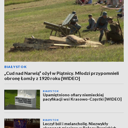
BIAŁYSTOK
„Cud nad Narwią” ożył w Piątnicy. Młodzi przypomnieli
obronę Łomży z 1920 roku [WIDEO]
BIAŁYSTOK
Upamiętniono ofiary niemieckiej
pacyfikacji wsi Krasowo-Częstki [WIDEO]
BIAŁYSTOK
Leczył ból i melancholię. Niezwykły
eksponat miesiąca w Pałacu Branickich