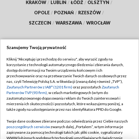
KRAKÓW
/
LUBLIN
/
ŁÓDŹ
/
OLSZTYN
/
OPOLE
/
POZNAŃ
/
RZESZÓW
/
SZCZECIN
/
WARSZAWA
/
WROCŁAW
Szanujemy Twoją prywatność
Dołącz do nas:
Kliknij "Akceptuję i przechodzę do serwisu", aby wyrazić zgody na
korzystanie z technologii automatycznego śledzenia i zbierania danych,
TVP
dostęp do informacji na Twoim urządzeniu końcowym i ich
Abonament TVP
przechowywanie oraz na przetwarzanie Twoich danych osobowych przez
Regulamin TVP
nas, czyli Telewizję Polską S.A. w likwidacji (zwaną dalej również „TVP”),
Emisja w TVP
Polityka prywatności
Zaufanych Partnerów z IAB* (1201 firm)
oraz pozostałych
Zaufanych
Partnerów TVP (93 firm)
, w celach marketingowych (w tym do
Centrum informacji TVP
Moje zgody
zautomatyzowanego dopasowania reklam do Twoich zainteresowań i
mierzenia ich skuteczności) i pozostałych, które wskazujemy poniżej, a
Naziemna Telewizja Cyfrowa
Pomoc
także zgody na udostępnianie przez nas identyfikatora PPID do Google.
Sklep TVP
Biuro reklamy
Twoje dane osobowe zbierane podczas odwiedzania przez Ciebie naszych
Rada Programowa
Kontakt
poszczególnych serwisów
zwanych dalej „Portalem”, w tym informacje
zapisywane za pomocą technologii takich jak: pliki cookie, sygnalizatory
System NOS
WWW lub innych podobnych technologii umożliwiających świadczenie