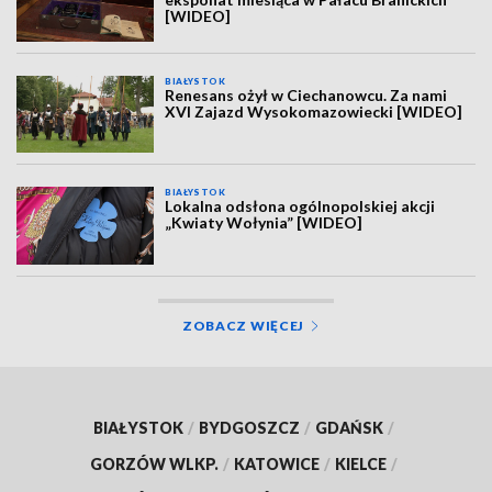
[WIDEO]
BIAŁYSTOK
Renesans ożył w Ciechanowcu. Za nami
XVI Zajazd Wysokomazowiecki [WIDEO]
BIAŁYSTOK
Lokalna odsłona ogólnopolskiej akcji
„Kwiaty Wołynia” [WIDEO]
ZOBACZ WIĘCEJ
BIAŁYSTOK
/
BYDGOSZCZ
/
GDAŃSK
/
GORZÓW WLKP.
/
KATOWICE
/
KIELCE
/