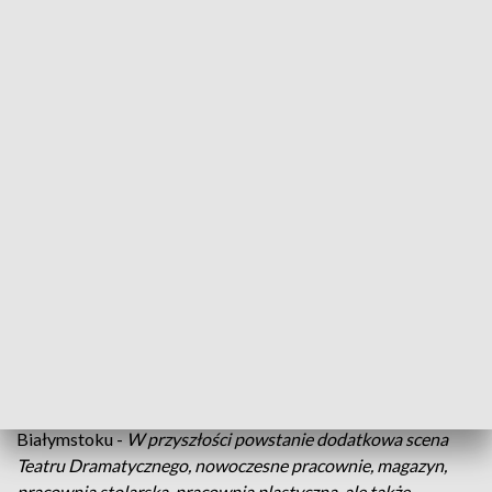
przychodzi ktoś bliski, o którego istnieniu do tej pory nie
wiedział. "Wszystko w rodzinie" - przezabawna farsa w
reżyserii Waldemara Mazurkiewicza rozpocznie w sobotę
sezon artystyczny w Teatrze Dramatycznym. We wrześniu
będzie można zobaczyć też między innymi "Landschaft",
"Skąpca", czy "Panią Pylińską i sekret Chopina". Będą też
premiery.
- W listopadzie "Posprzątane", w marcu "Szwagierki", w maju
"Zbrodnie małżeńskie" –
zdradził Piotr Półtorak, dyrektor
Teatru Dramatycznego im. Aleksandra Węgierki w
Białymstoku.
W tym sezonie teatr będzie kontynuował projekt "scena za
rzeką". Jak oznajmiła dr Martyna Zaniewska, wicedyrektor
Teatru Dramatycznego im. Aleksandra Węgierki w
Białymstoku -
W przyszłości powstanie dodatkowa scena
Teatru Dramatycznego, nowoczesne pracownie, magazyn,
pracownia stolarska, pracownia plastyczna, ale także