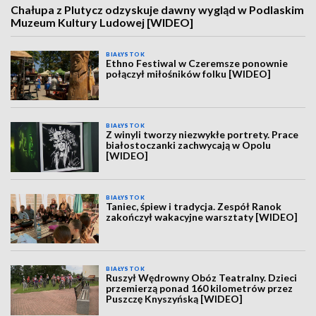
Chałupa z Plutycz odzyskuje dawny wygląd w Podlaskim
Muzeum Kultury Ludowej [WIDEO]
BIAŁYSTOK
Ethno Festiwal w Czeremsze ponownie
połączył miłośników folku [WIDEO]
BIAŁYSTOK
Z winyli tworzy niezwykłe portrety. Prace
białostoczanki zachwycają w Opolu
[WIDEO]
BIAŁYSTOK
Taniec, śpiew i tradycja. Zespół Ranok
zakończył wakacyjne warsztaty [WIDEO]
BIAŁYSTOK
Ruszył Wędrowny Obóz Teatralny. Dzieci
przemierzą ponad 160 kilometrów przez
Puszczę Knyszyńską [WIDEO]