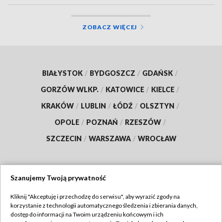
ZOBACZ WIĘCEJ
BIAŁYSTOK
/
BYDGOSZCZ
/
GDAŃSK
/
GORZÓW WLKP.
/
KATOWICE
/
KIELCE
/
KRAKÓW
/
LUBLIN
/
ŁÓDŹ
/
OLSZTYN
/
OPOLE
/
POZNAŃ
/
RZESZÓW
/
SZCZECIN
/
WARSZAWA
/
WROCŁAW
Szanujemy Twoją prywatność
Dołącz do nas:
Kliknij "Akceptuję i przechodzę do serwisu", aby wyrazić zgody na
korzystanie z technologii automatycznego śledzenia i zbierania danych,
TVP
dostęp do informacji na Twoim urządzeniu końcowym i ich