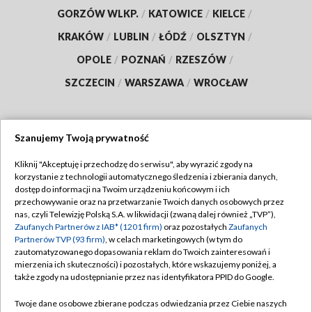
GORZÓW WLKP.
/
KATOWICE
/
KIELCE
/
KRAKÓW
/
LUBLIN
/
ŁÓDŹ
/
OLSZTYN
/
OPOLE
/
POZNAŃ
/
RZESZÓW
/
SZCZECIN
/
WARSZAWA
/
WROCŁAW
Szanujemy Twoją prywatność
Dołącz do nas:
Kliknij "Akceptuję i przechodzę do serwisu", aby wyrazić zgody na
korzystanie z technologii automatycznego śledzenia i zbierania danych,
TVP
dostęp do informacji na Twoim urządzeniu końcowym i ich
Abonament TVP
przechowywanie oraz na przetwarzanie Twoich danych osobowych przez
Regulamin TVP
nas, czyli Telewizję Polską S.A. w likwidacji (zwaną dalej również „TVP”),
Emisja w TVP
Polityka prywatności
Zaufanych Partnerów z IAB* (1201 firm)
oraz pozostałych
Zaufanych
Partnerów TVP (93 firm)
, w celach marketingowych (w tym do
Centrum informacji TVP
Moje zgody
zautomatyzowanego dopasowania reklam do Twoich zainteresowań i
mierzenia ich skuteczności) i pozostałych, które wskazujemy poniżej, a
Naziemna Telewizja Cyfrowa
Pomoc
także zgody na udostępnianie przez nas identyfikatora PPID do Google.
Sklep TVP
Biuro reklamy
Twoje dane osobowe zbierane podczas odwiedzania przez Ciebie naszych