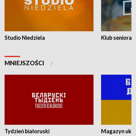
Studio Niedziela
Klub seniora
MNIEJSZOŚCI
Tydzień białoruski
Magazyn ukra