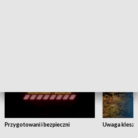
Grajmy Swoje
Białostocki Te
NAUKA I EDUKACJA
Przygotowani i bezpieczni
Uwaga kleszc