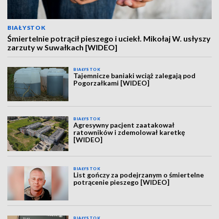
BIAŁYSTOK
Śmiertelnie potrącił pieszego i uciekł. Mikołaj W. usłyszy
zarzuty w Suwałkach [WIDEO]
BIAŁYSTOK
Tajemnicze baniaki wciąż zalegają pod
Pogorzałkami [WIDEO]
BIAŁYSTOK
Agresywny pacjent zaatakował
ratowników i zdemolował karetkę
[WIDEO]
BIAŁYSTOK
List gończy za podejrzanym o śmiertelne
potrącenie pieszego [WIDEO]
BIAŁYSTOK