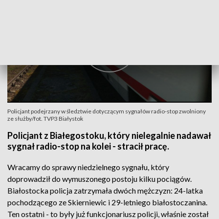
Policjant podejrzany w śledztwie dotyczącym sygnałów radio-stop zwolniony
ze służby/fot. TVP3 Białystok
Policjant z Białegostoku, który nielegalnie nadawał
sygnał radio-stop na kolei - stracił pracę.
Wracamy do sprawy niedzielnego sygnału, który
doprowadził do wymuszonego postoju kilku pociągów.
Białostocka policja zatrzymała dwóch mężczyzn: 24-latka
pochodzącego ze Skierniewic i 29-letniego białostoczanina.
Ten ostatni - to były już funkcjonariusz policji, właśnie został