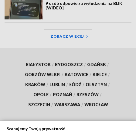
9 osób odpowie za wyłudzenia na BLIK
[WIDEO]
ZOBACZ WIĘCEJ
BIAŁYSTOK
/
BYDGOSZCZ
/
GDAŃSK
/
GORZÓW WLKP.
/
KATOWICE
/
KIELCE
/
KRAKÓW
/
LUBLIN
/
ŁÓDŹ
/
OLSZTYN
/
OPOLE
/
POZNAŃ
/
RZESZÓW
/
SZCZECIN
/
WARSZAWA
/
WROCŁAW
Szanujemy Twoją prywatność
Dołącz do nas: