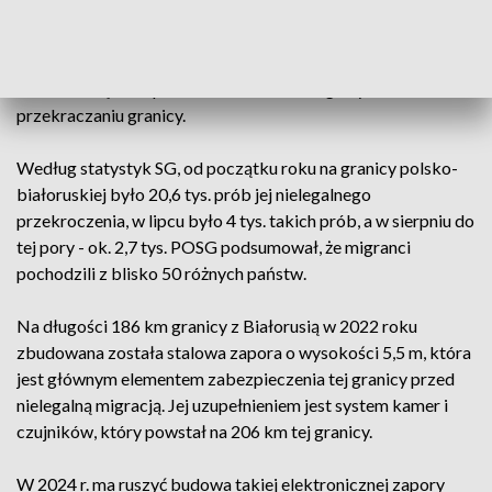
placówki SG w Czeremsze, przewozili dwóch Afgańczyków.
Z dotychczasowych danych Podlaskiego Oddziału SG
(POSG) wynika, że dotąd w 2023 r. zatrzymano ponad 470
osób w związku z pomocnictwem w nielegalnym
przekraczaniu granicy.
Według statystyk SG, od początku roku na granicy polsko-
białoruskiej było 20,6 tys. prób jej nielegalnego
przekroczenia, w lipcu było 4 tys. takich prób, a w sierpniu do
tej pory - ok. 2,7 tys. POSG podsumował, że migranci
pochodzili z blisko 50 różnych państw.
Na długości 186 km granicy z Białorusią w 2022 roku
zbudowana została stalowa zapora o wysokości 5,5 m, która
jest głównym elementem zabezpieczenia tej granicy przed
nielegalną migracją. Jej uzupełnieniem jest system kamer i
czujników, który powstał na 206 km tej granicy.
W 2024 r. ma ruszyć budowa takiej elektronicznej zapory