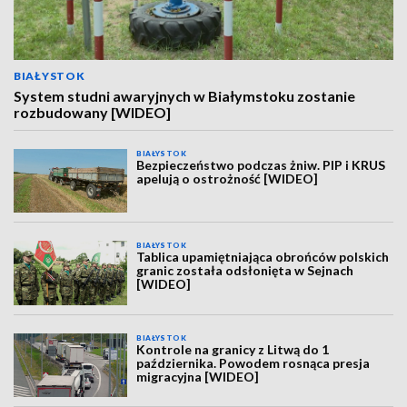
BIAŁYSTOK
System studni awaryjnych w Białymstoku zostanie
rozbudowany [WIDEO]
BIAŁYSTOK
Bezpieczeństwo podczas żniw. PIP i KRUS
apelują o ostrożność [WIDEO]
BIAŁYSTOK
Tablica upamiętniająca obrońców polskich
granic została odsłonięta w Sejnach
[WIDEO]
BIAŁYSTOK
Kontrole na granicy z Litwą do 1
października. Powodem rosnąca presja
migracyjna [WIDEO]