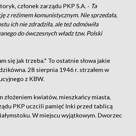
storyk, członek zarządu PKP S.A. -
Ta
cję z reżimem komunistycznym. Nie sprzedała,
tu ich nie zdradziła, ale też odmówiła
wanego do ówczesnych władz tzw. Polski
 się jak trzeba." To ostatnie słowa jakie
dzikówna. 28 sierpnia 1946 r. strzałem w
kucyjnego z KBW.
ym złożeniem kwiatów, mieszkańcy miasta,
ządu PKP uczcili pamięć Inki przed tablicą
iałymstoku. W miejscu wyjątkowym. Dworzec