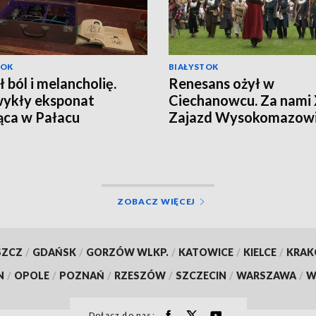
TOK
BIAŁYSTOK
ł ból i melancholię.
Renesans ożył w
ykły eksponat
Ciechanowcu. Za nami
ąca w Pałacu
Zajazd Wysokomazowi
ckich [WIDEO]
[WIDEO]
ZOBACZ WIĘCEJ
SZCZ
/
GDAŃSK
/
GORZÓW WLKP.
/
KATOWICE
/
KIELCE
/
KRA
N
/
OPOLE
/
POZNAŃ
/
RZESZÓW
/
SZCZECIN
/
WARSZAWA
/
W
Dołącz do nas: