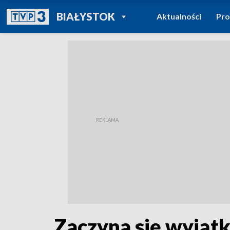
POWRÓT DO
BIAŁYSTOK
Aktualności
Pr
TVP REGIONY
Zaczyna się wyjątk