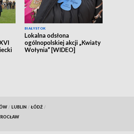
BIAŁYSTOK
Lokalna odsłona
 XVI
ogólnopolskiej akcji „Kwiaty
ecki
Wołynia” [WIDEO]
KÓW
/
LUBLIN
/
ŁÓDŹ
/
ROCŁAW