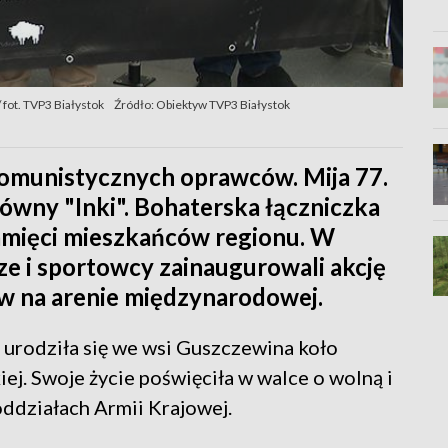
 fot. TVP3 Białystok
Źródło: Obiektyw TVP3 Białystok
komunistycznych oprawców. Mija 77.
kówny "Inki". Bohaterska łączniczka
pamięci mieszkańców regionu. W
ze i sportowcy zainaugurowali akcję
ów na arenie międzynarodowej.
 urodziła się we wsi Guszczewina koło
ej. Swoje życie poświęciła w walce o wolną i
oddziałach Armii Krajowej.