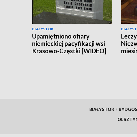
BIAŁYSTOK
BIAŁYS
Upamiętniono ofiary
Leczy
niemieckiej pacyfikacji wsi
Niezw
Krasowo-Częstki [WIDEO]
miesi
Brani
BIAŁYSTOK
/
BYDGO
OLSZTY