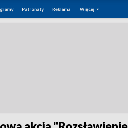
ogramy
Patronaty
Reklama
Więcej
owa akcja "Rozsławienie