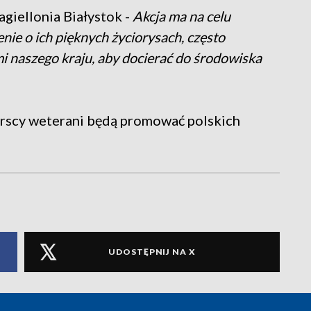
agiellonia Białystok -
Akcja ma na celu
ie o ich pięknych życiorysach, często
mi naszego kraju, aby docierać do środowiska
karscy weterani będą promować polskich
UDOSTĘPNIJ NA X