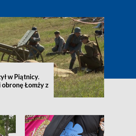
ył w Piątnicy.
i obronę Łomży z