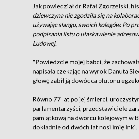
Jak powiedział dr Rafał Zgorzelski, hi
dziewczyna nie zgodziła się na kolabora
używając slangu, swoich kolegów. Po pros
podpisania listu o ułaskawienie adreso
Ludowej.
"Powiedzcie mojej babci, że zachowałam
napisała czekając na wyrok Danuta Sie
głowę zabił ją dowódca plutonu egze
Równo 77 lat po jej śmierci, uroczyst
parlamentarzyści, przedstawiciele zar
pamiątkową na dworcu kolejowym w B
dokładnie od dwóch lat nosi imię Inki.