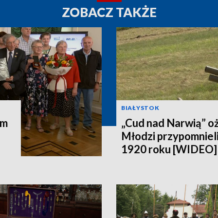
ZOBACZ TAKŻE
BIAŁYSTOK
em
„Cud nad Narwią” oż
Młodzi przypomniel
1920 roku [WIDEO]