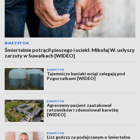
BIAŁYSTOK
Śmiertelnie potrącił pieszego i uciekł. Mikołaj W. usłyszy
zarzuty w Suwałkach [WIDEO]
BIAŁYSTOK
Tajemnicze baniaki wciąż zalegają pod
Pogorzałkami [WIDEO]
BIAŁYSTOK
Agresywny pacjent zaatakował
ratowników i zdemolował karetkę
[WIDEO]
BIAŁYSTOK
List gończy za podejrzanym o śmiertelne