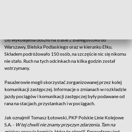
dopuszczalna pociągów to jest 40 km/h, więc ten pociąg nie
jechał szybko. Stało to się na wysokości ulicy Hetmańskiej i
osiedla Zielone Wzgórza więc jeszcze w obrębie stacji
Białystok
.
Do wykolejenia doszło na trasie z Białegostoku do
Warszawy, Bielska Podlaskiego oraz w kierunku Ełku.
Składem podróżowało 150 osób, na szczęście nic się nikomu
nie stało. Ruch na tych odcinkach na kilka godzin został
wstrzymany.
Pasażerowie mogli skorzystać zorganizowanej przez kolej
komunikacji zastępczej. Informacje o zmianach w rozkładzie
jazdy pociągów i komunikacji zastępczej były podawane od
rana na stacjach, przystankach i w pociągach.
Jak oznajmił Tomasz Łotowski, PKP Polskie Linie Kolejowe
S.A. -
W tej chwili nie znamy przyczyn zdarzenia. Tam na
miejscu pracuje komisja, która to określi. Sprawdzany jest