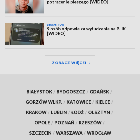
potrącenie pieszego [WIDEO]
BIAŁYSTOK
9 osób odpowie za wyłudzenia na BLIK
[WIDEO]
ZOBACZ WIĘCEJ
BIAŁYSTOK
/
BYDGOSZCZ
/
GDAŃSK
/
GORZÓW WLKP.
/
KATOWICE
/
KIELCE
/
KRAKÓW
/
LUBLIN
/
ŁÓDŹ
/
OLSZTYN
/
OPOLE
/
POZNAŃ
/
RZESZÓW
/
SZCZECIN
/
WARSZAWA
/
WROCŁAW