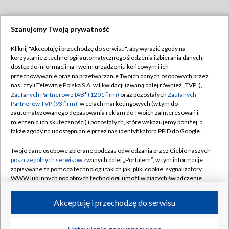
Szanujemy Twoją prywatność
Dołącz do nas:
Kliknij "Akceptuję i przechodzę do serwisu", aby wyrazić zgody na
korzystanie z technologii automatycznego śledzenia i zbierania danych,
TVP
dostęp do informacji na Twoim urządzeniu końcowym i ich
Abonament TVP
przechowywanie oraz na przetwarzanie Twoich danych osobowych przez
Regulamin TVP
nas, czyli Telewizję Polską S.A. w likwidacji (zwaną dalej również „TVP”),
Emisja w TVP
Polityka prywatności
Zaufanych Partnerów z IAB* (1201 firm)
oraz pozostałych
Zaufanych
Partnerów TVP (93 firm)
, w celach marketingowych (w tym do
Centrum informacji TVP
Moje zgody
zautomatyzowanego dopasowania reklam do Twoich zainteresowań i
mierzenia ich skuteczności) i pozostałych, które wskazujemy poniżej, a
Naziemna Telewizja Cyfrowa
Pomoc
także zgody na udostępnianie przez nas identyfikatora PPID do Google.
Sklep TVP
Biuro reklamy
Twoje dane osobowe zbierane podczas odwiedzania przez Ciebie naszych
Rada Programowa
Kontakt
poszczególnych serwisów
zwanych dalej „Portalem”, w tym informacje
zapisywane za pomocą technologii takich jak: pliki cookie, sygnalizatory
System NOS
WWW lub innych podobnych technologii umożliwiających świadczenie
dopasowanych i bezpiecznych usług, personalizację treści oraz reklam,
Informacje o nadawcy
Kanały
udostępnianie funkcji mediów społecznościowych oraz analizowanie
Akceptuję i przechodzę do serwisu
ruchu w Internecie.
Program dla prasy
©2026 Telewizja Polska S.A. w likwidacji
Biuro Reklamy
Twoje dane osobowe zbierane podczas odwiedzania przez Ciebie