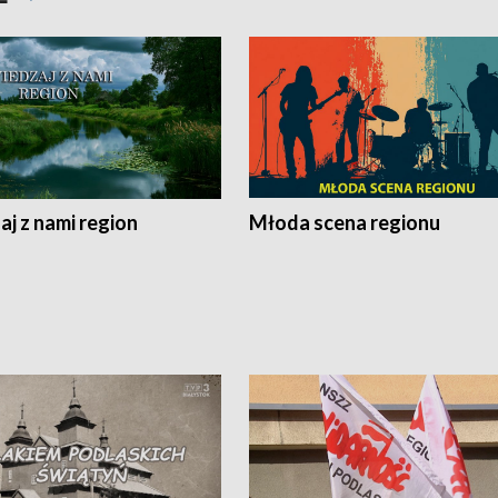
j z nami region
Młoda scena regionu