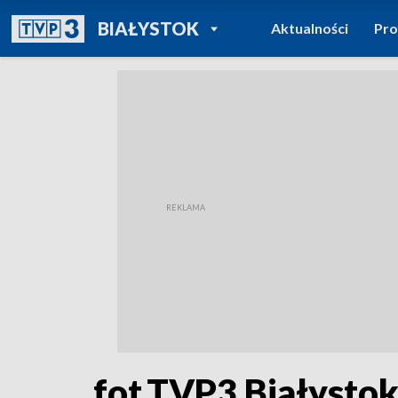
POWRÓT DO
BIAŁYSTOK
Aktualności
Pr
TVP REGIONY
fot.TVP3 Białysto