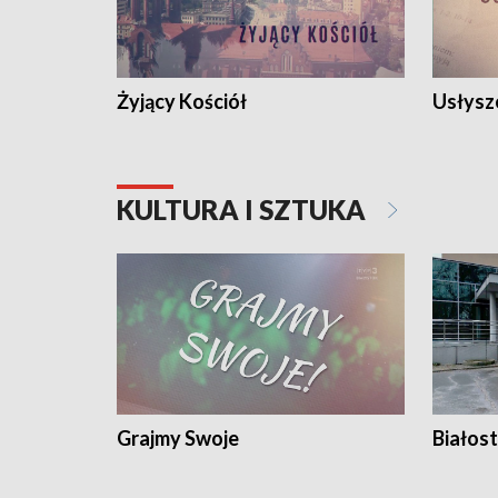
Żyjący Kościół
Usłysz
KULTURA I SZTUKA
Grajmy Swoje
Białost