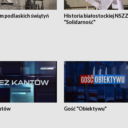
em podlaskich świątyń
Historia białostockiej NSZ
"Solidarność"
ntów
Gość "Obiektywu"