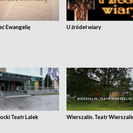
eć Ewangelię
U źródeł wiary
ocki Teatr Lalek
Wierszalin. Teatr Wierszali