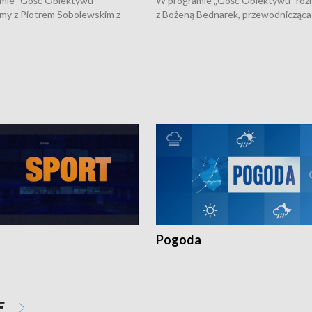
mie "Gość Obiektywu"
W programie „Gość Obiektywu” ro
my z Piotrem Sobolewskim z
z Bożeną Bednarek, przewodnicząca
twa Amickus o możliwościach
Białostockiej Rady Seniorów, o walc
osób dotkniętych przemocą i
samotnością, pomysłach na to jak
u Ośrodka Pomocy Osobom
wyciągać osoby starsze z domów i j
zonym Przestępstwem.
ważne jest to by nie były same.
Pogoda
E