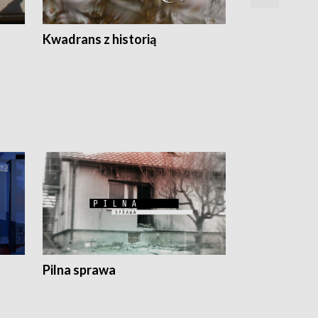
Z
Kwadrans z historią
Kartki z kal
Pilna sprawa