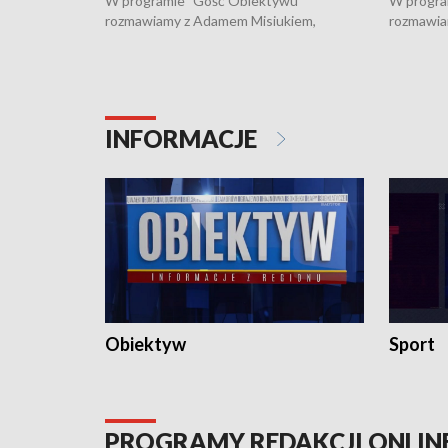
W programie "Gość Obiektywu"
W progra
rozmawiamy z Adamem Misiukiem,
rozmawia
podlaskim wojewódzkim konserwatorem
Towarzys
zabytków o kondycji zabytków w regionie
wsparcia 
i naborze wniosków na prace
działani
konserwatorskie.
Pokrzywd
INFORMACJE
Obiektyw
Sport
PROGRAMY REDAKCJI ONLIN