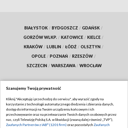
BIAŁYSTOK
/
BYDGOSZCZ
/
GDAŃSK
/
GORZÓW WLKP.
/
KATOWICE
/
KIELCE
/
KRAKÓW
/
LUBLIN
/
ŁÓDŹ
/
OLSZTYN
/
OPOLE
/
POZNAŃ
/
RZESZÓW
/
SZCZECIN
/
WARSZAWA
/
WROCŁAW
Szanujemy Twoją prywatność
Dołącz do nas:
Kliknij "Akceptuję i przechodzę do serwisu", aby wyrazić zgody na
korzystanie z technologii automatycznego śledzenia i zbierania danych,
TVP
dostęp do informacji na Twoim urządzeniu końcowym i ich
Abonament TVP
przechowywanie oraz na przetwarzanie Twoich danych osobowych przez
Regulamin TVP
nas, czyli Telewizję Polską S.A. w likwidacji (zwaną dalej również „TVP”),
Emisja w TVP
Polityka prywatności
Zaufanych Partnerów z IAB* (1201 firm)
oraz pozostałych
Zaufanych