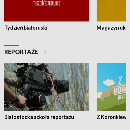
Tydzień białoruski
Magazyn ukra
REPORTAŻE
Białostocka szkoła reportażu
Z Koronkiewic