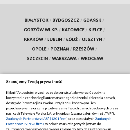
BIAŁYSTOK
/
BYDGOSZCZ
/
GDAŃSK
/
GORZÓW WLKP.
/
KATOWICE
/
KIELCE
/
KRAKÓW
/
LUBLIN
/
ŁÓDŹ
/
OLSZTYN
/
OPOLE
/
POZNAŃ
/
RZESZÓW
/
SZCZECIN
/
WARSZAWA
/
WROCŁAW
Szanujemy Twoją prywatność
Dołącz do nas:
Kliknij "Akceptuję i przechodzę do serwisu", aby wyrazić zgody na
korzystanie z technologii automatycznego śledzenia i zbierania danych,
TVP
dostęp do informacji na Twoim urządzeniu końcowym i ich
Abonament TVP
przechowywanie oraz na przetwarzanie Twoich danych osobowych przez
Regulamin TVP
nas, czyli Telewizję Polską S.A. w likwidacji (zwaną dalej również „TVP”),
Emisja w TVP
Polityka prywatności
Zaufanych Partnerów z IAB* (1201 firm)
oraz pozostałych
Zaufanych
Partnerów TVP (93 firm)
, w celach marketingowych (w tym do
Centrum informacji TVP
Moje zgody
zautomatyzowanego dopasowania reklam do Twoich zainteresowań i