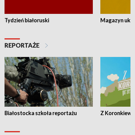
Tydzień białoruski
Magazyn ukra
REPORTAŻE
Białostocka szkoła reportażu
Z Koronkiewic