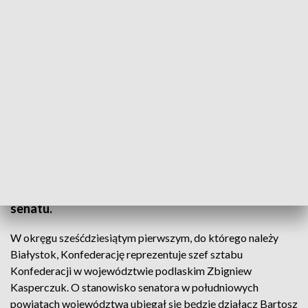
Lista kandydatów do senatu Konfederacji/ fot. TVP3 Białystok
Konfederacja rusza z kampanią wyborczą w
województwie podlaskim. Dziś (14.08) partia
ogłosiła nazwiska jakie znajdą się na listach do
senatu.
W okręgu sześćdziesiątym pierwszym, do którego należy
Białystok, Konfederację reprezentuje szef sztabu
Konfederacji w województwie podlaskim Zbigniew
Kasperczuk. O stanowisko senatora w południowych
powiatach województwa ubiegał się będzie działacz Bartosz