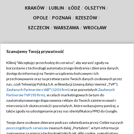
KRAKÓW
/
LUBLIN
/
ŁÓDŹ
/
OLSZTYN
/
OPOLE
/
POZNAŃ
/
RZESZÓW
/
SZCZECIN
/
WARSZAWA
/
WROCŁAW
Szanujemy Twoją prywatność
Dołącz do nas:
Kliknij "Akceptuję i przechodzę do serwisu", aby wyrazić zgody na
korzystanie z technologii automatycznego śledzenia i zbierania danych,
TVP
dostęp do informacji na Twoim urządzeniu końcowym i ich
Abonament TVP
przechowywanie oraz na przetwarzanie Twoich danych osobowych przez
Regulamin TVP
nas, czyli Telewizję Polską S.A. w likwidacji (zwaną dalej również „TVP”),
Emisja w TVP
Polityka prywatności
Zaufanych Partnerów z IAB* (1201 firm)
oraz pozostałych
Zaufanych
Partnerów TVP (93 firm)
, w celach marketingowych (w tym do
Centrum informacji TVP
Moje zgody
zautomatyzowanego dopasowania reklam do Twoich zainteresowań i
mierzenia ich skuteczności) i pozostałych, które wskazujemy poniżej, a
Naziemna Telewizja Cyfrowa
Pomoc
także zgody na udostępnianie przez nas identyfikatora PPID do Google.
Sklep TVP
Biuro reklamy
Twoje dane osobowe zbierane podczas odwiedzania przez Ciebie naszych
Rada Programowa
Kontakt
poszczególnych serwisów
zwanych dalej „Portalem”, w tym informacje
zapisywane za pomocą technologii takich jak: pliki cookie, sygnalizatory