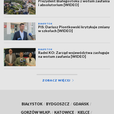
Prezydent Białegostoku z wotum zaufania
i absolutorium [WIDEO]
BIAŁYSTOK
PiS: Dariusz Piontkowski krytykuje zmiany
w szkołach [WIDEO]
BIAŁYSTOK
Radni KO: Zarząd województwa zasługuje
na wotum zaufania [WIDEO]
ZOBACZ WIĘCEJ
BIAŁYSTOK
/
BYDGOSZCZ
/
GDAŃSK
/
GORZÓW WLKP.
/
KATOWICE
/
KIELCE
/