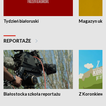
Tydzień białoruski
Magazyn ukra
REPORTAŻE
Białostocka szkoła reportażu
Z Koronkiewic