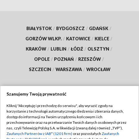
BIAŁYSTOK
/
BYDGOSZCZ
/
GDAŃSK
/
GORZÓW WLKP.
/
KATOWICE
/
KIELCE
/
KRAKÓW
/
LUBLIN
/
ŁÓDŹ
/
OLSZTYN
/
OPOLE
/
POZNAŃ
/
RZESZÓW
/
SZCZECIN
/
WARSZAWA
/
WROCŁAW
Szanujemy Twoją prywatność
Dołącz do nas:
Kliknij "Akceptuję i przechodzę do serwisu", aby wyrazić zgody na
korzystanie z technologii automatycznego śledzenia i zbierania danych,
TVP
dostęp do informacji na Twoim urządzeniu końcowym i ich
Abonament TVP
przechowywanie oraz na przetwarzanie Twoich danych osobowych przez
Regulamin TVP
nas, czyli Telewizję Polską S.A. w likwidacji (zwaną dalej również „TVP”),
Emisja w TVP
Polityka prywatności
Zaufanych Partnerów z IAB* (1201 firm)
oraz pozostałych
Zaufanych