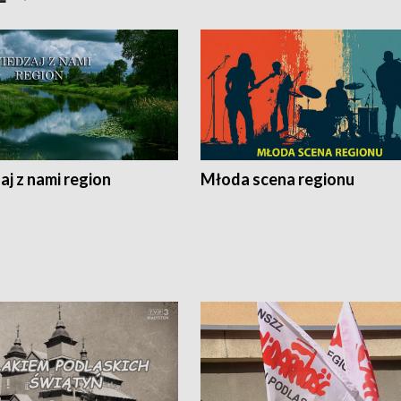
j z nami region
Młoda scena regionu