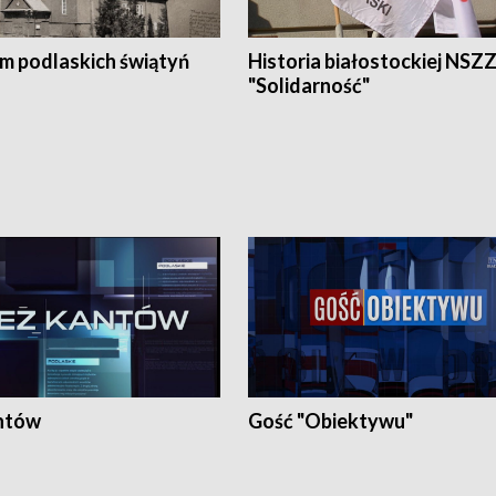
em podlaskich świątyń
Historia białostockiej NSZ
"Solidarność"
ntów
Gość "Obiektywu"