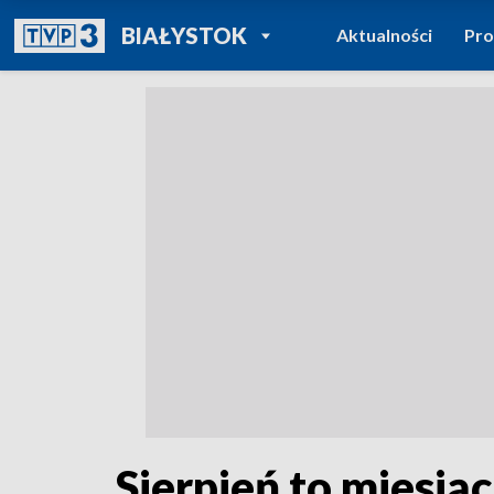
POWRÓT DO
BIAŁYSTOK
Aktualności
Pr
TVP REGIONY
Sierpień to miesią