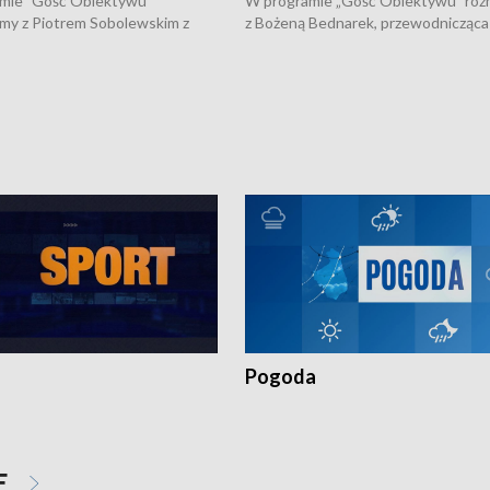
mie "Gość Obiektywu"
W programie „Gość Obiektywu” ro
my z Piotrem Sobolewskim z
z Bożeną Bednarek, przewodnicząca
twa Amickus o możliwościach
Białostockiej Rady Seniorów, o walc
osób dotkniętych przemocą i
samotnością, pomysłach na to jak
u Ośrodka Pomocy Osobom
wyciągać osoby starsze z domów i j
zonym Przestępstwem.
ważne jest to by nie były same.
Pogoda
E