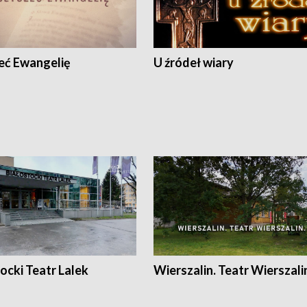
eć Ewangelię
U źródeł wiary
ocki Teatr Lalek
Wierszalin. Teatr Wierszali