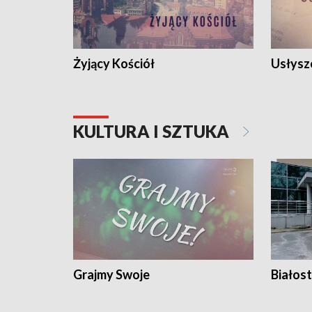
Żyjący Kościół
Usłysz
KULTURA I SZTUKA
Grajmy Swoje
Białost