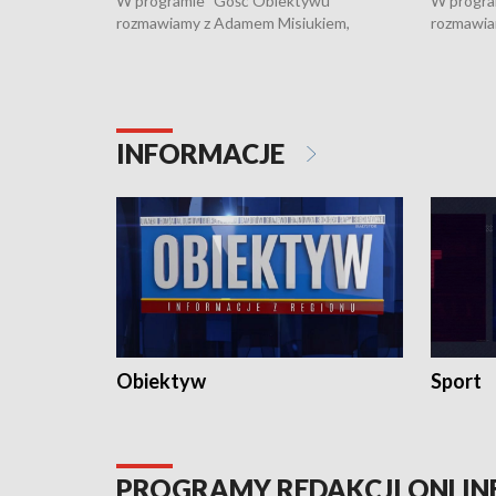
W programie "Gość Obiektywu"
W progra
rozmawiamy z Adamem Misiukiem,
rozmawia
podlaskim wojewódzkim konserwatorem
Towarzys
zabytków o kondycji zabytków w regionie
wsparcia 
i naborze wniosków na prace
działani
konserwatorskie.
Pokrzywd
INFORMACJE
Obiektyw
Sport
PROGRAMY REDAKCJI ONLIN