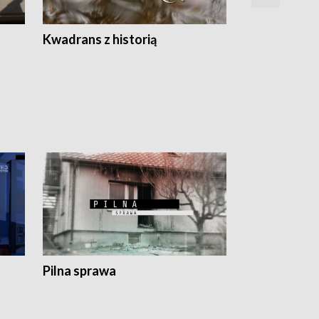
Z
Kwadrans z historią
Kartki z kal
Pilna sprawa