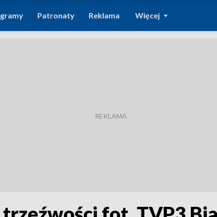
ogramy
Patronaty
Reklama
Więcej
c trzeźwości fot. TVP3 Bi