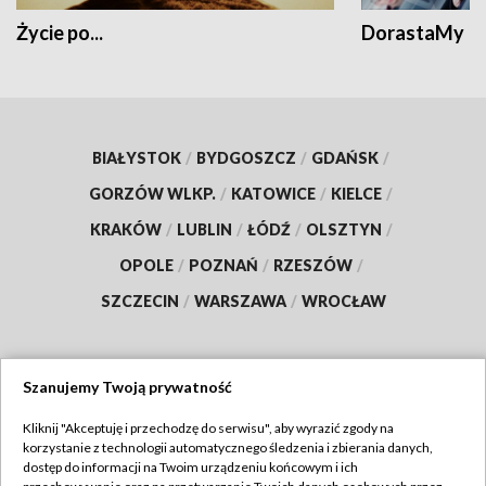
Życie po...
DorastaMy
BIAŁYSTOK
/
BYDGOSZCZ
/
GDAŃSK
/
GORZÓW WLKP.
/
KATOWICE
/
KIELCE
/
KRAKÓW
/
LUBLIN
/
ŁÓDŹ
/
OLSZTYN
/
OPOLE
/
POZNAŃ
/
RZESZÓW
/
SZCZECIN
/
WARSZAWA
/
WROCŁAW
Szanujemy Twoją prywatność
Dołącz do nas:
Kliknij "Akceptuję i przechodzę do serwisu", aby wyrazić zgody na
korzystanie z technologii automatycznego śledzenia i zbierania danych,
TVP
dostęp do informacji na Twoim urządzeniu końcowym i ich