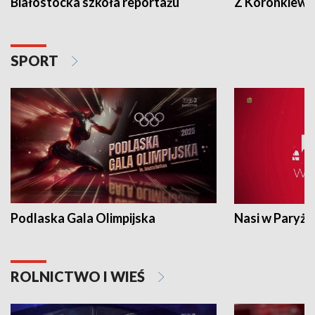
Białostocka szkoła reportażu
Z Koronkiewic
SPORT
Podlaska Gala Olimpijska
Nasi w Paryżu
ROLNICTWO I WIEŚ