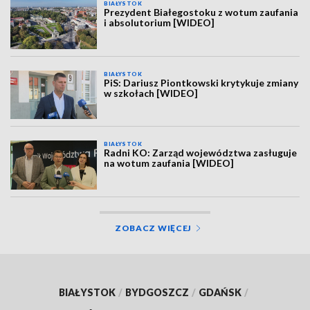
BIAŁYSTOK
Prezydent Białegostoku z wotum zaufania
i absolutorium [WIDEO]
BIAŁYSTOK
PiS: Dariusz Piontkowski krytykuje zmiany
w szkołach [WIDEO]
BIAŁYSTOK
Radni KO: Zarząd województwa zasługuje
na wotum zaufania [WIDEO]
ZOBACZ WIĘCEJ
BIAŁYSTOK
/
BYDGOSZCZ
/
GDAŃSK
/