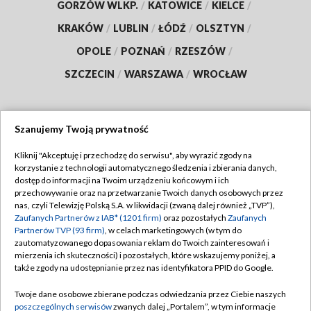
GORZÓW WLKP.
/
KATOWICE
/
KIELCE
/
KRAKÓW
/
LUBLIN
/
ŁÓDŹ
/
OLSZTYN
/
OPOLE
/
POZNAŃ
/
RZESZÓW
/
SZCZECIN
/
WARSZAWA
/
WROCŁAW
Szanujemy Twoją prywatność
Dołącz do nas:
Kliknij "Akceptuję i przechodzę do serwisu", aby wyrazić zgody na
korzystanie z technologii automatycznego śledzenia i zbierania danych,
TVP
dostęp do informacji na Twoim urządzeniu końcowym i ich
Abonament TVP
przechowywanie oraz na przetwarzanie Twoich danych osobowych przez
Regulamin TVP
nas, czyli Telewizję Polską S.A. w likwidacji (zwaną dalej również „TVP”),
Emisja w TVP
Polityka prywatności
Zaufanych Partnerów z IAB* (1201 firm)
oraz pozostałych
Zaufanych
Partnerów TVP (93 firm)
, w celach marketingowych (w tym do
Centrum informacji TVP
Moje zgody
zautomatyzowanego dopasowania reklam do Twoich zainteresowań i
mierzenia ich skuteczności) i pozostałych, które wskazujemy poniżej, a
Naziemna Telewizja Cyfrowa
Pomoc
także zgody na udostępnianie przez nas identyfikatora PPID do Google.
Sklep TVP
Biuro reklamy
Twoje dane osobowe zbierane podczas odwiedzania przez Ciebie naszych
Rada Programowa
Kontakt
poszczególnych serwisów
zwanych dalej „Portalem”, w tym informacje