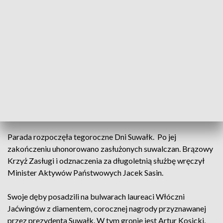
- Ta parada to jest bardzo, bardzo dobry pomysł, ze względu
na to, że możemy pokazać co w mieście się dzieje, jakie są
instytucje, jakie są firmy… szkoły mogą się pokazać. To jest
bardzo fajny pomysł, który integruje miasto –
mówiła
Monika Brezgieł z Miejskiej Orkiestry Dętej w Suwałkach.
- Pokazanie ile w mieście dzieje się tak naprawdę, ile
organizacji jest, zaangażowania ludzi zupełnie takich , którzy
w codzienności funkcjonują i mają swoje pasje też i to jest
super –
dodała Monika z Klubu Aikido Kresmeni Suwałki.
Parada rozpoczęła tegoroczne Dni Suwałk. Po jej
zakończeniu uhonorowano zasłużonych suwalczan. Brązowy
Krzyż Zasługi i odznaczenia za długoletnią służbę wręczył
Minister Aktywów Państwowych Jacek Sasin.
Swoje dęby posadzili na bulwarach laureaci Włóczni
Jaćwingów z diamentem, corocznej nagrody przyznawanej
przez prezydenta Suwałk. W tym gronie jest Artur Kosicki,