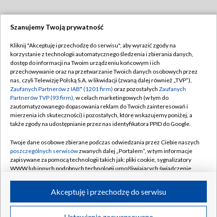
Szanujemy Twoją prywatność
Dołącz do nas:
Kliknij "Akceptuję i przechodzę do serwisu", aby wyrazić zgody na
korzystanie z technologii automatycznego śledzenia i zbierania danych,
TVP
dostęp do informacji na Twoim urządzeniu końcowym i ich
Abonament TVP
przechowywanie oraz na przetwarzanie Twoich danych osobowych przez
Regulamin TVP
nas, czyli Telewizję Polską S.A. w likwidacji (zwaną dalej również „TVP”),
Emisja w TVP
Polityka prywatności
Zaufanych Partnerów z IAB* (1201 firm)
oraz pozostałych
Zaufanych
Partnerów TVP (93 firm)
, w celach marketingowych (w tym do
Centrum informacji TVP
Moje zgody
zautomatyzowanego dopasowania reklam do Twoich zainteresowań i
mierzenia ich skuteczności) i pozostałych, które wskazujemy poniżej, a
Naziemna Telewizja Cyfrowa
Pomoc
także zgody na udostępnianie przez nas identyfikatora PPID do Google.
Sklep TVP
Biuro reklamy
Twoje dane osobowe zbierane podczas odwiedzania przez Ciebie naszych
Rada Programowa
Kontakt
poszczególnych serwisów
zwanych dalej „Portalem”, w tym informacje
zapisywane za pomocą technologii takich jak: pliki cookie, sygnalizatory
System NOS
WWW lub innych podobnych technologii umożliwiających świadczenie
dopasowanych i bezpiecznych usług, personalizację treści oraz reklam,
Informacje o nadawcy
Kanały
udostępnianie funkcji mediów społecznościowych oraz analizowanie
Akceptuję i przechodzę do serwisu
ruchu w Internecie.
Program dla prasy
©2026 Telewizja Polska S.A. w likwidacji
Biuro Reklamy
Twoje dane osobowe zbierane podczas odwiedzania przez Ciebie
Ustawienia zaawansowane