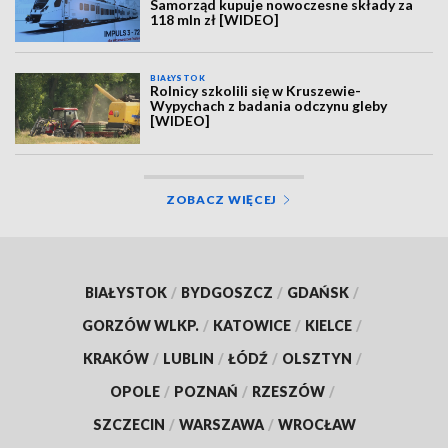
Samorząd kupuje nowoczesne składy za
118 mln zł [WIDEO]
BIAŁYSTOK
Rolnicy szkolili się w Kruszewie-
Wypychach z badania odczynu gleby
[WIDEO]
ZOBACZ WIĘCEJ
BIAŁYSTOK
/
BYDGOSZCZ
/
GDAŃSK
/
GORZÓW WLKP.
/
KATOWICE
/
KIELCE
/
KRAKÓW
/
LUBLIN
/
ŁÓDŹ
/
OLSZTYN
/
OPOLE
/
POZNAŃ
/
RZESZÓW
/
SZCZECIN
/
WARSZAWA
/
WROCŁAW