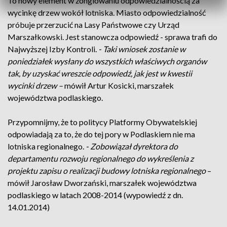
To nowy element w żonglowaniu odpowiedzialnością za
wycinkę drzew wokół lotniska. Miasto odpowiedzialność
próbuje przerzucić na Lasy Państwowe czy Urząd
Marszałkowski. Jest stanowcza odpowiedź - sprawa trafi do
Najwyższej Izby Kontroli.
- Taki wniosek zostanie w
poniedziałek wysłany do wszystkich właściwych organów
tak, by uzyskać wreszcie odpowiedź, jak jest w kwestii
wycinki drzew –
mówił Artur Kosicki, marszałek
województwa podlaskiego.
Przypomnijmy, że to politycy Platformy Obywatelskiej
odpowiadają za to, że do tej pory w Podlaskiem nie ma
lotniska regionalnego.
- Zobowiązał dyrektora do
departamentu rozwoju regionalnego do wykreślenia z
projektu zapisu o realizacji budowy lotniska regionalnego
–
mówił Jarosław Dworzański, marszałek województwa
podlaskiego w latach 2008-2014 (wypowiedź z dn.
14.01.2014)