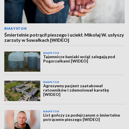
BIAŁYSTOK
Śmiertelnie potrącił pieszego i uciekł. Mikołaj W. usłyszy
zarzuty w Suwałkach [WIDEO]
BIAŁYSTOK
Tajemnicze baniaki wciąż zalegają pod
Pogorzałkami [WIDEO]
BIAŁYSTOK
Agresywny pacjent zaatakował
ratowników i zdemolował karetkę
[WIDEO]
BIAŁYSTOK
List gończy za podejrzanym o śmiertelne
potrącenie pieszego [WIDEO]