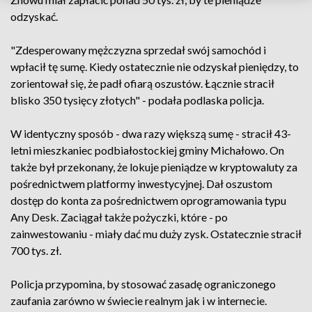
odzyskać.
"Zdesperowany mężczyzna sprzedał swój samochód i
wpłacił tę sumę. Kiedy ostatecznie nie odzyskał pieniędzy, to
zorientował się, że padł ofiarą oszustów. Łącznie stracił
blisko 350 tysięcy złotych" - podała podlaska policja.
W identyczny sposób - dwa razy większą sumę - stracił 43-
letni mieszkaniec podbiałostockiej gminy Michałowo. On
także był przekonany, że lokuje pieniądze w kryptowaluty za
pośrednictwem platformy inwestycyjnej. Dał oszustom
dostęp do konta za pośrednictwem oprogramowania typu
Any Desk. Zaciągał także pożyczki, które - po
zainwestowaniu - miały dać mu duży zysk. Ostatecznie stracił
700 tys. zł.
Policja przypomina, by stosować zasadę ograniczonego
zaufania zarówno w świecie realnym jak i w internecie.