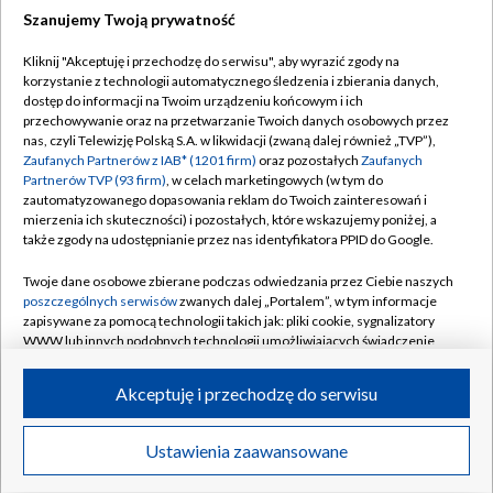
Szanujemy Twoją prywatność
Dołącz do nas:
Kliknij "Akceptuję i przechodzę do serwisu", aby wyrazić zgody na
korzystanie z technologii automatycznego śledzenia i zbierania danych,
TVP
dostęp do informacji na Twoim urządzeniu końcowym i ich
Abonament TVP
przechowywanie oraz na przetwarzanie Twoich danych osobowych przez
Regulamin TVP
nas, czyli Telewizję Polską S.A. w likwidacji (zwaną dalej również „TVP”),
Emisja w TVP
Polityka prywatności
Zaufanych Partnerów z IAB* (1201 firm)
oraz pozostałych
Zaufanych
Partnerów TVP (93 firm)
, w celach marketingowych (w tym do
Centrum informacji TVP
Moje zgody
zautomatyzowanego dopasowania reklam do Twoich zainteresowań i
mierzenia ich skuteczności) i pozostałych, które wskazujemy poniżej, a
Naziemna Telewizja Cyfrowa
Pomoc
także zgody na udostępnianie przez nas identyfikatora PPID do Google.
Sklep TVP
Biuro reklamy
Twoje dane osobowe zbierane podczas odwiedzania przez Ciebie naszych
Rada Programowa
Kontakt
poszczególnych serwisów
zwanych dalej „Portalem”, w tym informacje
zapisywane za pomocą technologii takich jak: pliki cookie, sygnalizatory
System NOS
WWW lub innych podobnych technologii umożliwiających świadczenie
dopasowanych i bezpiecznych usług, personalizację treści oraz reklam,
Informacje o nadawcy
Kanały
udostępnianie funkcji mediów społecznościowych oraz analizowanie
Akceptuję i przechodzę do serwisu
ruchu w Internecie.
Program dla prasy
©2026 Telewizja Polska S.A. w likwidacji
Biuro Reklamy
Twoje dane osobowe zbierane podczas odwiedzania przez Ciebie
Ustawienia zaawansowane
poszczególnych serwisów
na Portalu, takie jak adresy IP, identyfikatory
Ogłoszenie przetargowe
Twoich urządzeń końcowych i identyfikatory plików cookie, informacje o