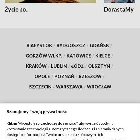
Życie po...
DorastaMy
BIAŁYSTOK
/
BYDGOSZCZ
/
GDAŃSK
/
GORZÓW WLKP.
/
KATOWICE
/
KIELCE
/
KRAKÓW
/
LUBLIN
/
ŁÓDŹ
/
OLSZTYN
/
OPOLE
/
POZNAŃ
/
RZESZÓW
/
SZCZECIN
/
WARSZAWA
/
WROCŁAW
Szanujemy Twoją prywatność
Dołącz do nas:
Kliknij "Akceptuję i przechodzę do serwisu", aby wyrazić zgody na
korzystanie z technologii automatycznego śledzenia i zbierania danych,
TVP
dostęp do informacji na Twoim urządzeniu końcowym i ich